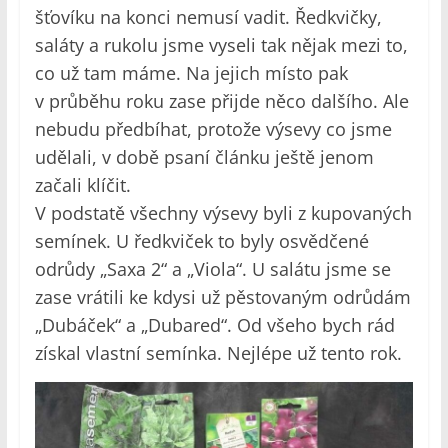
šťovíku na konci nemusí vadit. Ředkvičky,
saláty a rukolu jsme vyseli tak nějak mezi to,
co už tam máme. Na jejich místo pak
v průběhu roku zase přijde něco dalšího. Ale
nebudu předbíhat, protože výsevy co jsme
udělali, v době psaní článku ještě jenom
začali klíčit.
V podstatě všechny výsevy byli z kupovaných
semínek. U ředkviček to byly osvědčené
odrůdy „Saxa 2“ a „Viola“. U salátu jsme se
zase vrátili ke kdysi už pěstovaným odrůdám
„Dubáček“ a „Dubared“. Od všeho bych rád
získal vlastní semínka. Nejlépe už tento rok.