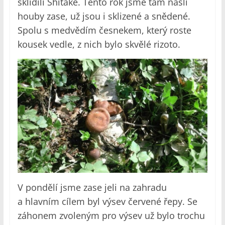
sklidili Shitake. Tento rok jsme tam našli
houby zase, už jsou i sklizené a snědené.
Spolu s medvědím česnekem, který roste
kousek vedle, z nich bylo skvělé rizoto.
V pondělí jsme zase jeli na zahradu
a hlavním cílem byl výsev červené řepy. Se
záhonem zvoleným pro výsev už bylo trochu