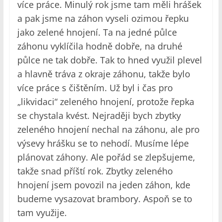
více práce. Minulý rok jsme tam měli hrášek
a pak jsme na záhon vyseli ozimou řepku
jako zelené hnojení. Ta na jedné půlce
záhonu vyklíčila hodně dobře, na druhé
půlce ne tak dobře. Tak to hned využil plevel
a hlavně tráva z okraje záhonu, takže bylo
více práce s čištěním. Už byl i čas pro
„likvidaci“ zeleného hnojení, protože řepka
se chystala kvést. Nejraději bych zbytky
zeleného hnojení nechal na záhonu, ale pro
výsevy hrášku se to nehodí. Musíme lépe
plánovat záhony. Ale pořád se zlepšujeme,
takže snad příští rok. Zbytky zeleného
hnojení jsem povozil na jeden záhon, kde
budeme vysazovat brambory. Aspoň se to
tam využije.