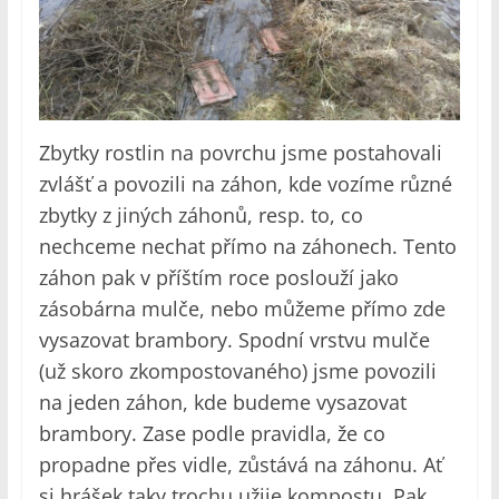
Zbytky rostlin na povrchu jsme postahovali
zvlášť a povozili na záhon, kde vozíme různé
zbytky z jiných záhonů, resp. to, co
nechceme nechat přímo na záhonech. Tento
záhon pak v příštím roce poslouží jako
zásobárna mulče, nebo můžeme přímo zde
vysazovat brambory. Spodní vrstvu mulče
(už skoro zkompostovaného) jsme povozili
na jeden záhon, kde budeme vysazovat
brambory. Zase podle pravidla, že co
propadne přes vidle, zůstává na záhonu. Ať
si hrášek taky trochu užije kompostu. Pak