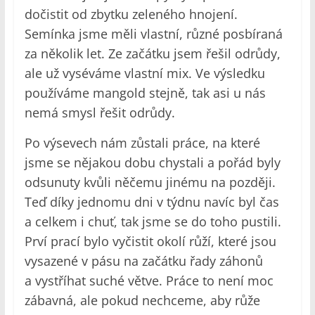
dočistit od zbytku zeleného hnojení.
Semínka jsme měli vlastní, různé posbíraná
za několik let. Ze začátku jsem řešil odrůdy,
ale už vyséváme vlastní mix. Ve výsledku
používáme mangold stejně, tak asi u nás
nemá smysl řešit odrůdy.
Po výsevech nám zůstali práce, na které
jsme se nějakou dobu chystali a pořád byly
odsunuty kvůli něčemu jinému na později.
Teď díky jednomu dni v týdnu navíc byl čas
a celkem i chuť, tak jsme se do toho pustili.
Prví prací bylo vyčistit okolí růží, které jsou
vysazené v pásu na začátku řady záhonů
a vystříhat suché větve. Práce to není moc
zábavná, ale pokud nechceme, aby růže