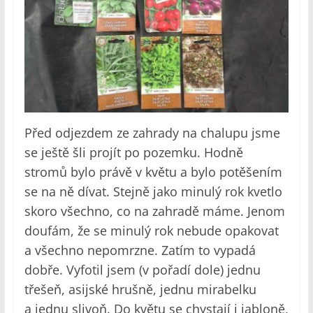
Před odjezdem ze zahrady na chalupu jsme
se ještě šli projít po pozemku. Hodně
stromů bylo právě v květu a bylo potěšením
se na ně dívat. Stejně jako minulý rok kvetlo
skoro všechno, co na zahradě máme. Jenom
doufám, že se minulý rok nebude opakovat
a všechno nepomrzne. Zatím to vypadá
dobře. Vyfotil jsem (v pořadí dole) jednu
třešeň, asijské hrušně, jednu mirabelku
a jednu slivoň. Do květu se chystají i jabloně,