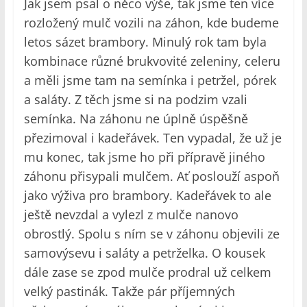
Jak jsem psal o něco výše, tak jsme ten více
rozložený mulč vozili na záhon, kde budeme
letos sázet brambory. Minulý rok tam byla
kombinace různé brukvovité zeleniny, celeru
a měli jsme tam na semínka i petržel, pórek
a saláty. Z těch jsme si na podzim vzali
semínka. Na záhonu ne úplně úspěšně
přezimoval i kadeřávek. Ten vypadal, že už je
mu konec, tak jsme ho při přípravě jiného
záhonu přisypali mulčem. Ať poslouží aspoň
jako výživa pro brambory. Kadeřávek to ale
ještě nevzdal a vylezl z mulče nanovo
obrostlý. Spolu s ním se v záhonu objevili ze
samovýsevu i saláty a petrželka. O kousek
dále zase se zpod mulče prodral už celkem
velký pastinák. Takže pár příjemných