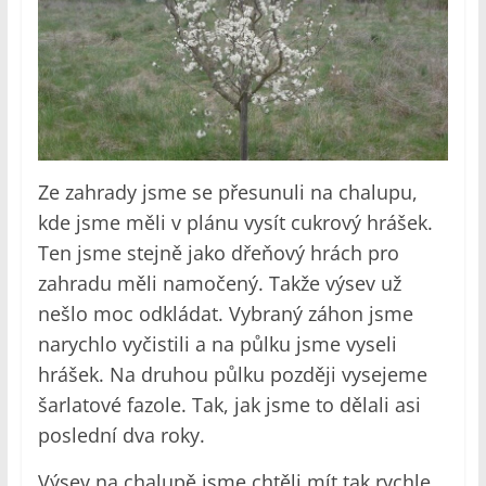
Ze zahrady jsme se přesunuli na chalupu,
kde jsme měli v plánu vysít cukrový hrášek.
Ten jsme stejně jako dřeňový hrách pro
zahradu měli namočený. Takže výsev už
nešlo moc odkládat. Vybraný záhon jsme
narychlo vyčistili a na půlku jsme vyseli
hrášek. Na druhou půlku později vysejeme
šarlatové fazole. Tak, jak jsme to dělali asi
poslední dva roky.
Výsev na chalupě jsme chtěli mít tak rychle