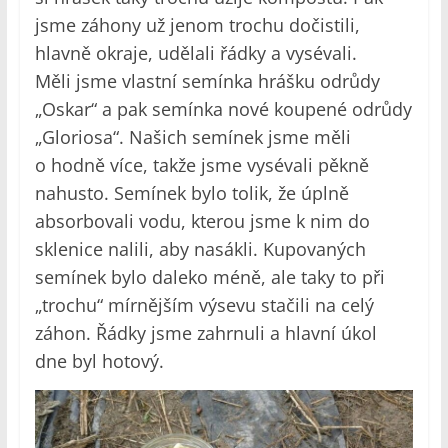
jsme záhony už jenom trochu dočistili,
hlavně okraje, udělali řádky a vysévali.
Měli jsme vlastní semínka hrášku odrůdy
„Oskar“ a pak semínka nové koupené odrůdy
„Gloriosa“. Našich semínek jsme měli
o hodně více, takže jsme vysévali pěkně
nahusto. Semínek bylo tolik, že úplně
absorbovali vodu, kterou jsme k nim do
sklenice nalili, aby nasákli. Kupovaných
semínek bylo daleko méně, ale taky to při
„trochu“ mírnějším výsevu stačili na celý
záhon. Řádky jsme zahrnuli a hlavní úkol
dne byl hotový.