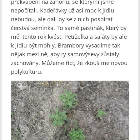
překvapení na záhonu, se kterými jsme
nepočítali. Kadeřávky už asi moc k jídlu
nebudou, ale dali by se z nich posbírat
čerstvá semínka. To samé pastinák, který by
měl tento rok kvést. Petrželka a saláty by ale
k jídlu být mohly. Brambory vysadíme tak
nějak mezi ně, aby ty samovýsevy zůstaly
zachovány. Můžeme říct, že zkoušíme novou
polykulturu.