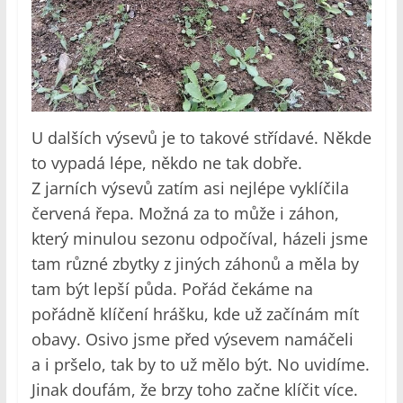
U dalších výsevů je to takové střídavé. Někde
to vypadá lépe, někdo ne tak dobře.
Z jarních výsevů zatím asi nejlépe vyklíčila
červená řepa. Možná za to může i záhon,
který minulou sezonu odpočíval, házeli jsme
tam různé zbytky z jiných záhonů a měla by
tam být lepší půda. Pořád čekáme na
pořádně klíčení hrášku, kde už začínám mít
obavy. Osivo jsme před výsevem namáčeli
a i pršelo, tak by to už mělo být. No uvidíme.
Jinak doufám, že brzy toho začne klíčit více.