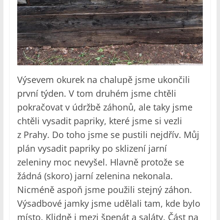
Výsevem okurek na chalupě jsme ukončili
první týden. V tom druhém jsme chtěli
pokračovat v údržbě záhonů, ale taky jsme
chtěli vysadit papriky, které jsme si vezli
z Prahy. Do toho jsme se pustili nejdřív. Můj
plán vysadit papriky po sklizení jarní
zeleniny moc nevyšel. Hlavně protože se
žádná (skoro) jarní zelenina nekonala.
Nicméně aspoň jsme použili stejný záhon.
Výsadbové jamky jsme udělali tam, kde bylo
místo. Klidně i mezi špenát a saláty. Část na