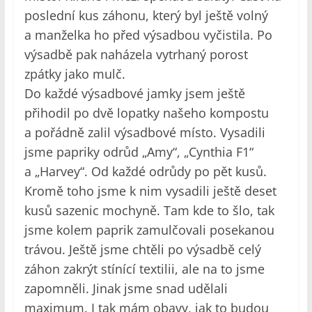
poslední kus záhonu, který byl ještě volný
a manželka ho před výsadbou vyčistila. Po
výsadbě pak naházela vytrhaný porost
zpátky jako mulč.
Do každé výsadbové jamky jsem ještě
přihodil po dvě lopatky našeho kompostu
a pořádně zalil výsadbové místo. Vysadili
jsme papriky odrůd „Amy“, „Cynthia F1“
a „Harvey“. Od každé odrůdy po pět kusů.
Kromě toho jsme k nim vysadili ještě deset
kusů sazenic mochyně. Tam kde to šlo, tak
jsme kolem paprik zamulčovali posekanou
trávou. Ještě jsme chtěli po výsadbě celý
záhon zakrýt stínící textilii, ale na to jsme
zapomněli. Jinak jsme snad udělali
maximum. I tak mám obavy, jak to budou