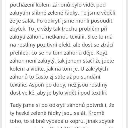
pocházení kolem záhonů bylo vidět pod
zakrytím slibné zelené řádky. To jsme věděli,
že je salát. Po odkrytí jsme mohli posoudit
zbytek. To je vždy tak trochu problém při
zakrytí záhonu netkanou textilii. Sice to má
na rostliny pozitivní efekt, ale dost se ztrácí
přehled, co se na tom záhonu děje. Když
záhon není zakrytý, tak jenom stačí že jdete
kolem a vidíte, jak na tom je. U zakrytých
záhonů to často zjistíte až po sundání
textilie. Aspoň po doby, než jsou rostliny
dost velké, aby je bylo vidět i pod textilii.
Tady jsme si po odkrytí záhonů potvrdili, že
ty hezké zelené řádky jsou salát. Kromě
toho, to slibně vypadá u kopru. Jinak zbytek