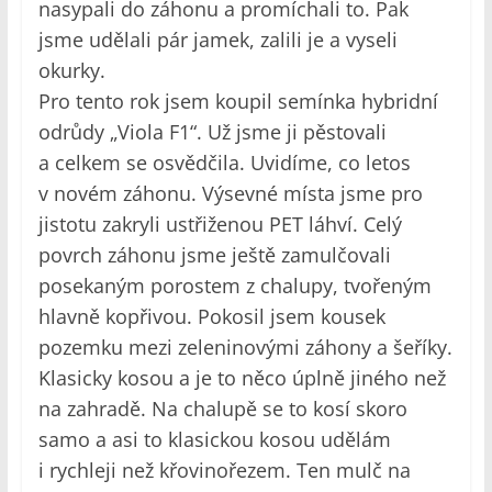
nasypali do záhonu a promíchali to. Pak
jsme udělali pár jamek, zalili je a vyseli
okurky.
Pro tento rok jsem koupil semínka hybridní
odrůdy „Viola F1“. Už jsme ji pěstovali
a celkem se osvědčila. Uvidíme, co letos
v novém záhonu. Výsevné místa jsme pro
jistotu zakryli ustřiženou PET láhví. Celý
povrch záhonu jsme ještě zamulčovali
posekaným porostem z chalupy, tvořeným
hlavně kopřivou. Pokosil jsem kousek
pozemku mezi zeleninovými záhony a šeříky.
Klasicky kosou a je to něco úplně jiného než
na zahradě. Na chalupě se to kosí skoro
samo a asi to klasickou kosou udělám
i rychleji než křovinořezem. Ten mulč na