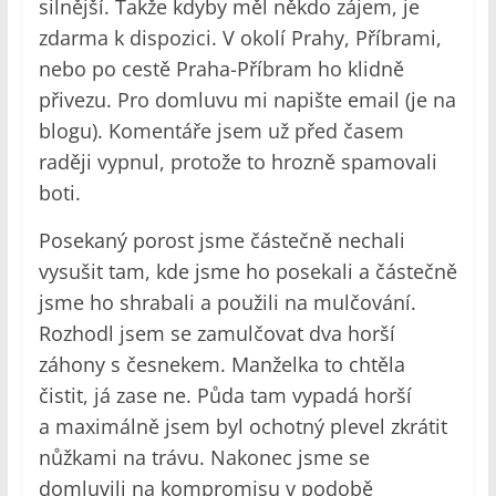
silnější. Takže kdyby měl někdo zájem, je
zdarma k dispozici. V okolí Prahy, Příbrami,
nebo po cestě Praha-Příbram ho klidně
přivezu. Pro domluvu mi napište email (je na
blogu). Komentáře jsem už před časem
raději vypnul, protože to hrozně spamovali
boti.
Posekaný porost jsme částečně nechali
vysušit tam, kde jsme ho posekali a částečně
jsme ho shrabali a použili na mulčování.
Rozhodl jsem se zamulčovat dva horší
záhony s česnekem. Manželka to chtěla
čistit, já zase ne. Půda tam vypadá horší
a maximálně jsem byl ochotný plevel zkrátit
nůžkami na trávu. Nakonec jsme se
domluvili na kompromisu v podobě