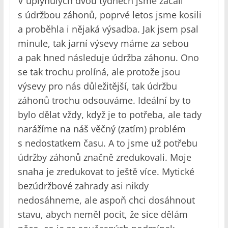
V uplynulých dvou týdnech jsme začali
s údržbou záhonů, poprvé letos jsme kosili
a proběhla i nějaká výsadba. Jak jsem psal
minule, tak jarní výsevy máme za sebou
a pak hned následuje údržba záhonu. Ono
se tak trochu prolíná, ale protože jsou
výsevy pro nás důležitější, tak údržbu
záhonů trochu odsouváme. Ideální by to
bylo dělat vždy, když je to potřeba, ale tady
narážíme na náš věčný (zatím) problém
s nedostatkem času. A to jsme už potřebu
údržby záhonů značně zredukovali. Moje
snaha je zredukovat to ještě více. Mytické
bezúdržbové zahrady asi nikdy
nedosáhneme, ale aspoň chci dosáhnout
stavu, abych neměl pocit, že sice dělám