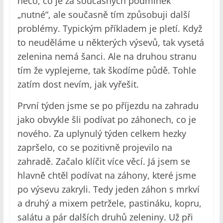
něco, co je za současných podmínek
„nutné“, ale současně tím způsobuji další
problémy. Typickým příkladem je pletí. Když
to neuděláme u některých výsevů, tak vysetá
zelenina nemá šanci. Ale na druhou stranu
tím že vyplejeme, tak škodíme půdě. Tohle
zatím dost nevím, jak vyřešit.
První týden jsme se po příjezdu na zahradu
jako obvykle šli podívat po záhonech, co je
nového. Za uplynulý týden celkem hezky
zapršelo, co se pozitivně projevilo na
zahradě. Začalo klíčit více věcí. Já jsem se
hlavně chtěl podívat na záhony, které jsme
po výsevu zakryli. Tedy jeden záhon s mrkví
a druhý a mixem petržele, pastináku, kopru,
salátu a pár dalších druhů zeleniny. Už při