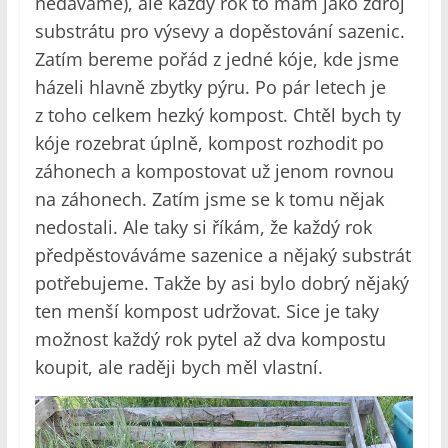
nedáváme), ale každý rok to mám jako zdroj
substrátu pro výsevy a dopěstování sazenic.
Zatím bereme pořád z jedné kóje, kde jsme
házeli hlavně zbytky pýru. Po pár letech je
z toho celkem hezký kompost. Chtěl bych ty
kóje rozebrat úplně, kompost rozhodit po
záhonech a kompostovat už jenom rovnou
na záhonech. Zatím jsme se k tomu nějak
nedostali. Ale taky si říkám, že každý rok
předpěstováváme sazenice a nějaký substrát
potřebujeme. Takže by asi bylo dobrý nějaký
ten menší kompost udržovat. Sice je taky
možnost každý rok pytel až dva kompostu
koupit, ale raději bych měl vlastní.