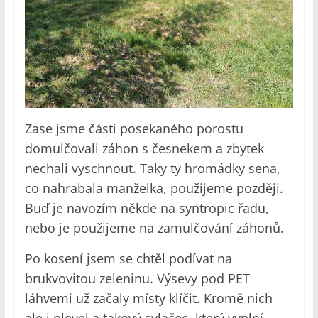
Zase jsme části posekaného porostu
domulčovali záhon s česnekem a zbytek
nechali vyschnout. Taky ty hromádky sena,
co nahrabala manželka, použijeme později.
Buď je navozím někde na syntropic řadu,
nebo je použijeme na zamulčování záhonů.
Po kosení jsem se chtěl podívat na
brukvovitou zeleninu. Výsevy pod PET
láhvemi už začaly místy klíčit. Kromě nich