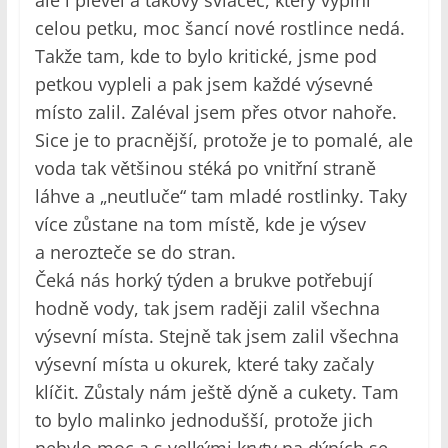
ale i plevel a takový svlačec, který vyplní
celou petku, moc šancí nové rostlince nedá.
Takže tam, kde to bylo kritické, jsme pod
petkou vypleli a pak jsem každé výsevné
místo zalil. Zaléval jsem přes otvor nahoře.
Sice je to pracnější, protože je to pomalé, ale
voda tak většinou stéká po vnitřní straně
láhve a „neutluče“ tam mladé rostlinky. Taky
více zůstane na tom místě, kde je výsev
a nerozteče se do stran.
Čeká nás horký týden a brukve potřebují
hodně vody, tak jsem raději zalil všechna
výsevní místa. Stejně tak jsem zalil všechna
výsevní místa u okurek, které taky začaly
klíčit. Zůstaly nám ještě dýně a cukety. Tam
to bylo malinko jednodušší, protože jich