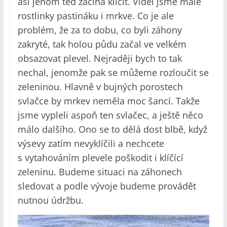
asi jenom teď začíná klíčit. Viděl jsme malé
rostlinky pastináku i mrkve. Co je ale
problém, že za to dobu, co byli záhony
zakryté, tak holou půdu začal ve velkém
obsazovat plevel. Nejraději bych to tak
nechal, jenomže pak se můžeme rozloučit se
zeleninou. Hlavně v bujných porostech
svlačce by mrkev neměla moc šancí. Takže
jsme vypleli aspoň ten svlačec, a ještě něco
málo dalšího. Ono se to dělá dost blbě, když
výsevy zatím nevyklíčili a nechcete
s vytahováním plevele poškodit i klíčící
zeleninu. Budeme situaci na záhonech
sledovat a podle vývoje budeme provádět
nutnou údržbu.