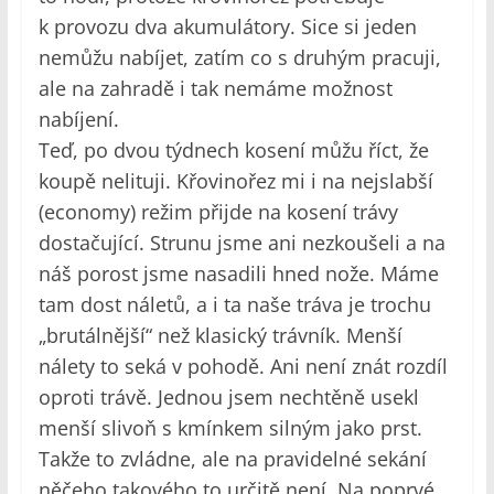
k provozu dva akumulátory. Sice si jeden
nemůžu nabíjet, zatím co s druhým pracuji,
ale na zahradě i tak nemáme možnost
nabíjení.
Teď, po dvou týdnech kosení můžu říct, že
koupě nelituji. Křovinořez mi i na nejslabší
(economy) režim přijde na kosení trávy
dostačující. Strunu jsme ani nezkoušeli a na
náš porost jsme nasadili hned nože. Máme
tam dost náletů, a i ta naše tráva je trochu
„brutálnější“ než klasický trávník. Menší
nálety to seká v pohodě. Ani není znát rozdíl
oproti trávě. Jednou jsem nechtěně usekl
menší slivoň s kmínkem silným jako prst.
Takže to zvládne, ale na pravidelné sekání
něčeho takového to určitě není. Na poprvé