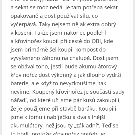
a sekat se moc nedá. Je tam potřeba sekat
opakovaně a dost používat sílu, co
vyčerpává. Taky nejsem nějak extra dobrý
v kosení. Takže jsem nakonec podlehl
a křovinořez koupil při cestě do OBI, kde
jsem primárně šel koupil kompost do
vyvýšeného záhonu na chalupě. Dost jsem
se obával toho, jestli bude akumulátorový
křovinořez dost výkonný a jak dlouho vydrží
baterie, ale když to nevyzkoušíme, tak
nevíme. Koupený křovinořez je součástí sady
nářadí, od které už jsme pár kusů zakoupili,
že je použijeme při stavbě baráku. Koupili
jsme k tomu i nabíječku a dva silnější
akumulátory, než jsou ty „základní“. Teď se
to hodí, protože křovinořez potřebuje