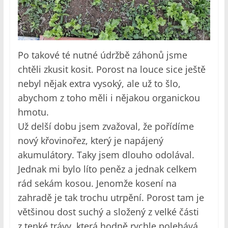
Po takové té nutné údržbě záhonů jsme
chtěli zkusit kosit. Porost na louce sice ještě
nebyl nějak extra vysoký, ale už to šlo,
abychom z toho měli i nějakou organickou
hmotu.
Už delší dobu jsem zvažoval, že pořídíme
nový křovinořez, který je napájený
akumulátory. Taky jsem dlouho odolával.
Jednak mi bylo líto peněz a jednak celkem
rád sekám kosou. Jenomže kosení na
zahradě je tak trochu utrpění. Porost tam je
většinou dost suchý a složený z velké části
z tenké trávy, která hodně rychle polehává