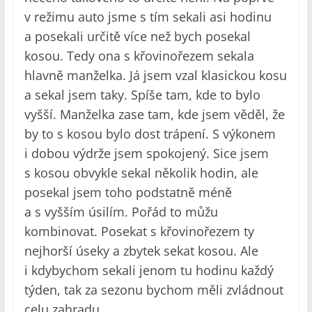
v režimu auto jsme s tím sekali asi hodinu
a posekali určitě více než bych posekal
kosou. Tedy ona s křovinořezem sekala
hlavně manželka. Já jsem vzal klasickou kosu
a sekal jsem taky. Spíše tam, kde to bylo
vyšší. Manželka zase tam, kde jsem věděl, že
by to s kosou bylo dost trápení. S výkonem
i dobou výdrže jsem spokojený. Sice jsem
s kosou obvykle sekal několik hodin, ale
posekal jsem toho podstatně méně
a s vyšším úsilím. Pořád to můžu
kombinovat. Posekat s křovinořezem ty
nejhorší úseky a zbytek sekat kosou. Ale
i kdybychom sekali jenom tu hodinu každý
týden, tak za sezonu bychom měli zvládnout
celu zahradu.