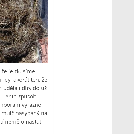
 že je zkusíme
l byl akorát ten, že
udělali díry do už
. Tento způsob
ramborám výrazně
se mulč nasypaný na
eď nemělo nastat,