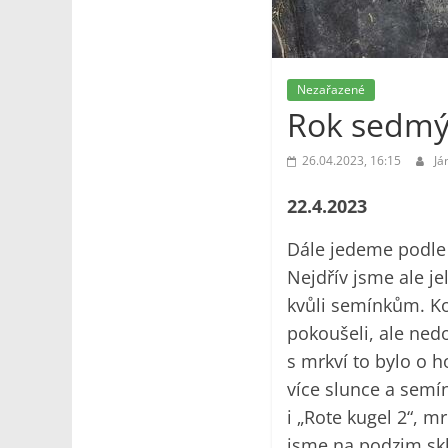
Nezařazené
Rok sedmý 
26.04.2023, 16:15
Já
22.4.2023
Dále jedeme podle 
Nejdřív jsme ale j
kvůli semínkům. Ko
pokoušeli, ale ned
s mrkví to bylo o h
více slunce a semí
i „Rote kugel 2“, m
jsme na podzim skl