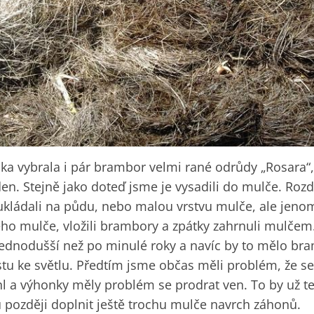
a vybrala i pár brambor velmi rané odrůdy „Rosara“,
den. Stejně jako doteď jsme je vysadili do mulče. Rozdí
ládali na půdu, nebo malou vrstvu mulče, ale jenom 
o mulče, vložili brambory a zpátky zahrnuli mulčem
jednodušší než po minulé roky a navíc by to mělo b
cestu ke světlu. Předtím jsme občas měli problém, že 
 a výhonky měly problém se prodrat ven. To by už t
 později doplnit ještě trochu mulče navrch záhonů.