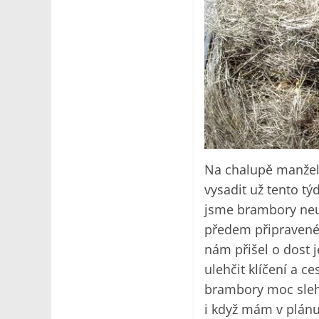
Na chalupě manželk
vysadit už tento tý
jsme brambory neuk
předem připravenéh
nám přišel o dost 
ulehčit klíčení a 
brambory moc slehl
i když mám v plánu