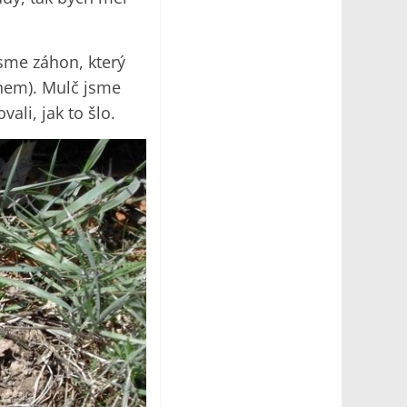
jsme záhon, který
enem). Mulč jsme
ali, jak to šlo.