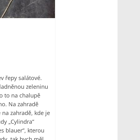
v řepy salátové.
skladněnou zeleninu
o to na chalupě
ho. Na zahradě
e na zahradě, kde je
dy „Cylindra“
es blauer“, kterou
ůdy, tak bych měl