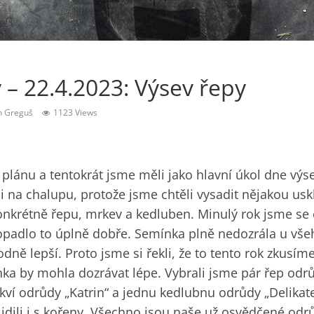
– 22.4.2023: Výsev řepy
n Greguš
1123 Views
plánu a tentokrát jsme měli jako hlavní úkol dne výse
eli na chalupu, protože jsme chtěli vysadit nějakou u
nkrétně řepu, mrkev a kedluben. Minulý rok jsme se 
opadlo to úplně dobře. Semínka plně nedozrála u vše
odně lepší. Proto jsme si řekli, že to tento rok zkusím
nka by mohla dozrávat lépe. Vybrali jsme pár řep odrů
rkví odrůdy „Katrin“ a jednu kedlubnu odrůdy „Delikat
idili i s kořeny. Všechno jsou naše už osvědčené odr