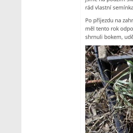
rád vlastní semínka
Po příjezdu na zah
měl tento rok odpo
shrnuli bokem, uděl