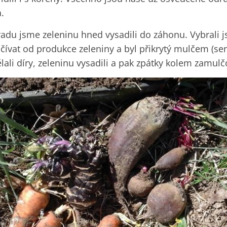
.
radu jsme zeleninu hned vysadili do záhonu. Vybrali 
čívat od produkce zeleniny a byl přikrytý mulčem (s
ali díry, zeleninu vysadili a pak zpátky kolem zamulčov