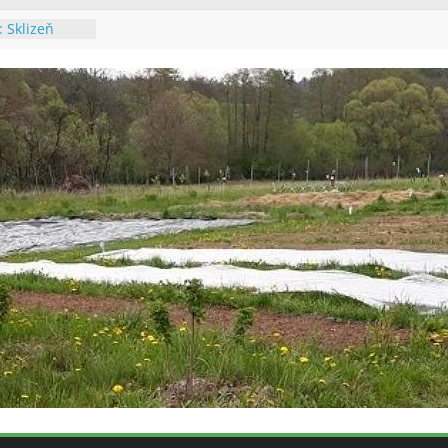
: Sklizeň
6: Údržba
alupě
6: Výsadba
6: Údržba
a výsadba
 Poslední