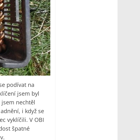
 se podívat na
líčení jsem byl
e jsem nechtěl
adnění, i když se
c vyklíčili. V OBI
dost špatné
v.