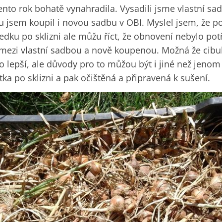
ento rok bohatě vynahradila. Vysadili jsme vlastní sa
jsem koupil i novou sadbu v OBI. Myslel jsem, že po
edku po sklizni ale můžu říct, že obnovení nebylo pot
 mezi vlastní sadbou a nově koupenou. Možná že cibul
o lepší, ale důvody pro to můžou být i jiné než jenom
tka po sklizni a pak očištěná a připravená k sušení.