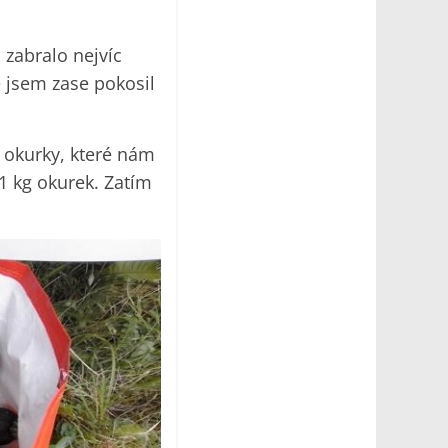
 zabralo nejvíc
e jsem zase pokosil
a okurky, které nám
11 kg okurek. Zatím