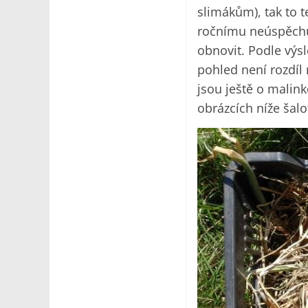
slimákům), tak to t
ročnímu neúspěchu 
obnovit. Podle výsl
pohled není rozdíl
jsou ještě o malink
obrázcích níže šalo