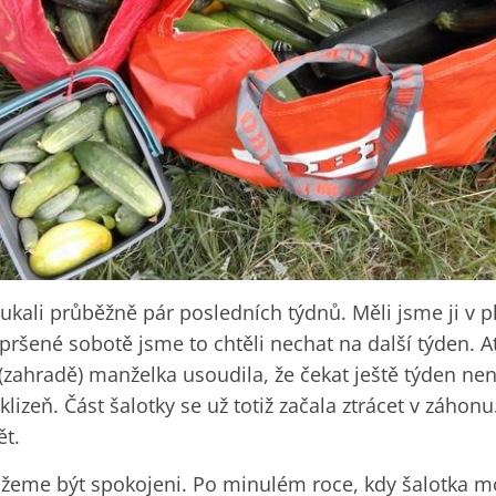
kali průběžně pár posledních týdnů. Měli jsme ji v pl
opršené sobotě jsme to chtěli nechat na další týden. A
(zahradě) manželka usoudila, že čekat ještě týden nen
klizeň. Část šalotky se už totiž začala ztrácet v záhon
ět.
můžeme být spokojeni. Po minulém roce, kdy šalotka mo