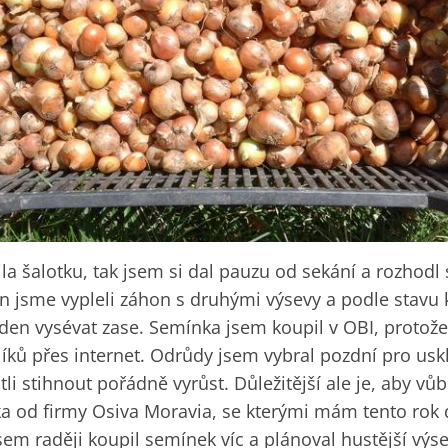
la šalotku, tak jsem si dal pauzu od sekání a rozhodl
n jsme vypleli záhon s druhými výsevy a podle stavu k
ýden vysévat zase. Semínka jsem koupil v OBI, protož
íků přes internet. Odrůdy jsem vybral pozdní pro uskl
li stihnout pořádně vyrůst. Důležitější ale je, aby vůbe
 od firmy Osiva Moravia, se kterými mám tento rok 
sem raději koupil semínek víc a plánoval hustější výse