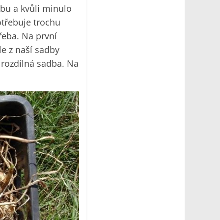
dbu a kvůli minulo
třebuje trochu
řeba. Na první
e z naší sadby
 rozdílná sadba. Na