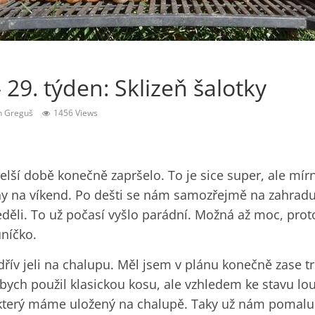
 29. týden: Sklizeň šalotky
n Greguš
1456 Views
lší době konečně zapršelo. To je sice super, ale mír
y na víkend. Po dešti se nám samozřejmě na zahradu 
neděli. To už počasí vyšlo parádní. Možná až moc, pro
uníčko.
dřív jeli na chalupu. Měl jsem v plánu konečně zase t
 bych použil klasickou kosu, ale vzhledem ke stavu lo
 který máme uložený na chalupě. Taky už nám pomalu