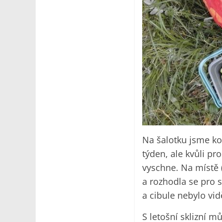
Na šalotku jsme kou
týden, ale kvůli pr
vyschne. Na místě 
a rozhodla se pro s
a cibule nebylo vid
S letošní sklizní 