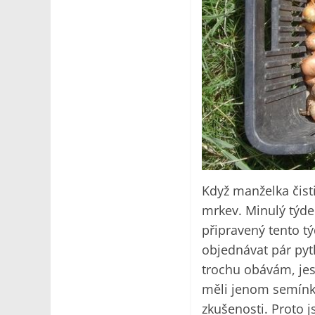
Když manželka čisti
mrkev. Minulý týde
připravený tento t
objednávat pár pytl
trochu obávám, jest
měli jenom semínka
zkušenosti. Proto j