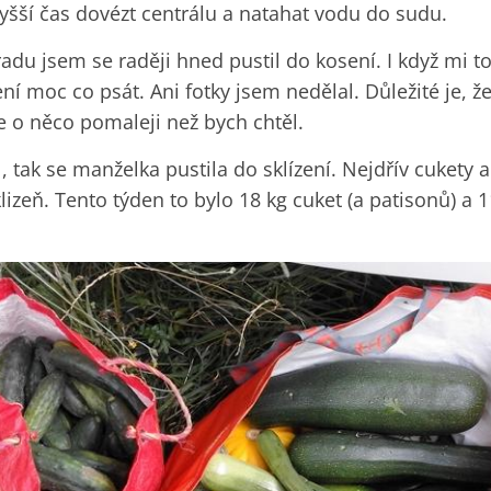
vyšší čas dovézt centrálu a natahat vodu do sudu.
adu jsem se raději hned pustil do kosení. I když mi to
ní moc co psát. Ani fotky jsem nedělal. Důležité je, ž
le o něco pomaleji než bych chtěl.
, tak se manželka pustila do sklízení. Nejdřív cukety 
sklizeň. Tento týden to bylo 18 kg cuket (a patisonů) a 