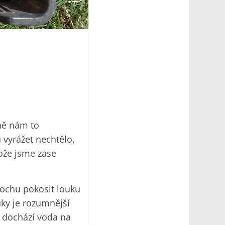
ně nám to
vyrážet nechtělo,
tože jsme zase
rochu pokosit louku
uky je rozumnější
 dochází voda na