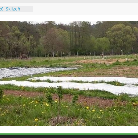
6: Sklizeň
26: Údržba
chalupě
26: Výsadba
26: Údržba
í a výsadba
6: Poslední