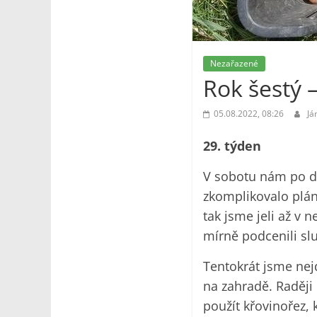
Nezařazené
Rok šestý –
05.08.2022, 08:26
Já
29. týden
V sobotu nám po de
zkomplikovalo plán
tak jsme jeli až v 
mírně podcenili sl
Tentokrát jsme nej
na zahradě. Raději
použít křovinořez,