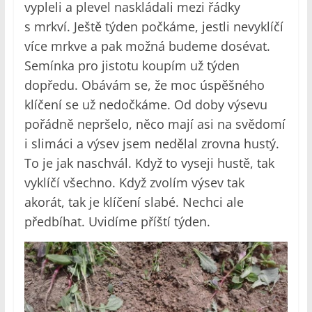
vypleli a plevel naskládali mezi řádky
s mrkví. Ještě týden počkáme, jestli nevyklíčí
více mrkve a pak možná budeme dosévat.
Semínka pro jistotu koupím už týden
dopředu. Obávám se, že moc úspěšného
klíčení se už nedočkáme. Od doby výsevu
pořádně nepršelo, něco mají asi na svědomí
i slimáci a výsev jsem nedělal zrovna hustý.
To je jak naschvál. Když to vyseji hustě, tak
vyklíčí všechno. Když zvolím výsev tak
akorát, tak je klíčení slabé. Nechci ale
předbíhat. Uvidíme příští týden.