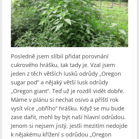
Posledně jsem slíbil přidat porovnání
cukrového hrášku, tak tady je. Vzal jsem
jeden z těch větších lusků odrůdy „Oregon
sugar pod“ a nějaký větší lusk odrůdy
„Oregon giant“. Teď už je rozdíl vidět dobře.
Máme v plánu si nechat osivo a příští rok
vysít více „obřího“ hrášku. Když se mu bude
zase dařit, mohl by být naší hlavní odrůdou.
Jenom si nejsem jistý, jestli mezitím nedojde
k nějakému křížení s odrůdou „Oregon