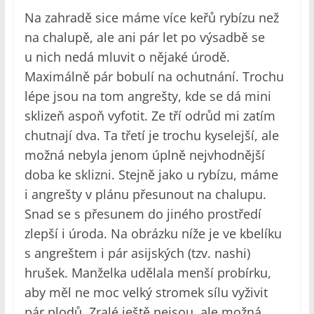
Na zahradě sice máme více keřů rybízu než
na chalupě, ale ani pár let po výsadbě se
u nich nedá mluvit o nějaké úrodě.
Maximálně pár bobulí na ochutnání. Trochu
lépe jsou na tom angrešty, kde se dá mini
sklizeň aspoň vyfotit. Ze tří odrůd mi zatím
chutnají dva. Ta třetí je trochu kyselejší, ale
možná nebyla jenom úplně nejvhodnější
doba ke sklizni. Stejně jako u rybízu, máme
i angrešty v plánu přesunout na chalupu.
Snad se s přesunem do jiného prostředí
zlepší i úroda. Na obrázku níže je ve kbelíku
s angreštem i pár asijských (tzv. nashi)
hrušek. Manželka udělala menší probírku,
aby měl ne moc velký stromek sílu vyživit
pár plodů. Zralé ještě nejsou, ale možná