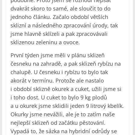
podobné. Proto jsem se rozhodl nepsat
dvakrát skoro to samé, ale sloučit to do
jednoho článku. Začalo období větších
sklizní a následného zpracování úrody, tak
jsme hlavně sklízeli a pak zpracovávali
sklizenou zeleninu a ovoce.
První týden jsme měli v plánu sklizeň
česneku na zahradě, a pak sklizeň rybízu na
chalupě. U česneku i rybízu to bylo tak
akorát v termínu. Protože ale nastalo
i období sklizně okurek a cuket, užili jsme si
i toho dost. U cuket to bylo 9 kg plodů
a u okurek jsme sklidili jeden 9 litrový kbelík.
Okurky jsme nevážili, ale je to zatím naše
nejlepší sklizeň od začátku pěstování.
Vypadá to, že sázka na hybridní odrůdy se