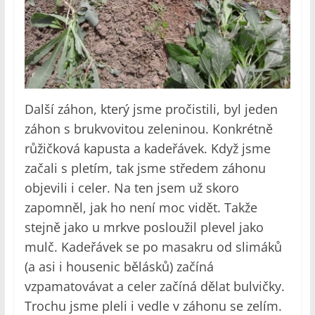
Další záhon, který jsme pročistili, byl jeden
záhon s brukvovitou zeleninou. Konkrétně
růžičková kapusta a kadeřávek. Když jsme
začali s pletím, tak jsme středem záhonu
objevili i celer. Na ten jsem už skoro
zapomněl, jak ho není moc vidět. Takže
stejně jako u mrkve posloužil plevel jako
mulč. Kadeřávek se po masakru od slimáků
(a asi i housenic bělásků) začíná
vzpamatovávat a celer začíná dělat bulvičky.
Trochu jsme pleli i vedle v záhonu se zelím.