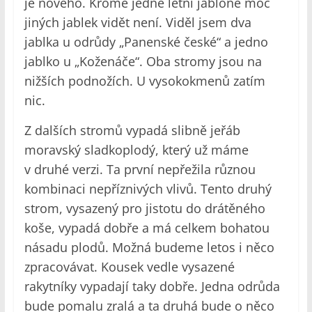
je nového. Kromě jedné letní jabloně moc
jiných jablek vidět není. Viděl jsem dva
jablka u odrůdy „Panenské české“ a jedno
jablko u „Koženáče“. Oba stromy jsou na
nižších podnožích. U vysokokmenů zatím
nic.
Z dalších stromů vypadá slibně jeřáb
moravský sladkoplodý, který už máme
v druhé verzi. Ta první nepřežila různou
kombinaci nepříznivých vlivů. Tento druhý
strom, vysazený pro jistotu do drátěného
koše, vypadá dobře a má celkem bohatou
násadu plodů. Možná budeme letos i něco
zpracovávat. Kousek vedle vysazené
rakytníky vypadají taky dobře. Jedna odrůda
bude pomalu zralá a ta druhá bude o něco