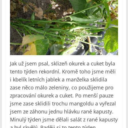
Jak už jsem psal, sklizeň okurek a cuket byla
tento týden rekordní. Kromě toho jsme měli
i kbelík letních jablek a manželka sklidila
zase něco málo zeleniny, co použijeme pro
zpracování okurek a cuket. Po menší pauze
jsme zase sklidili trochu mangoldu a vyřezal
jsem ze záhonu jednu hlávku rané kapusty.
Minulý týden jsme dělali salát z rané kapusty
a byl skvělý. Raději si to tento týden