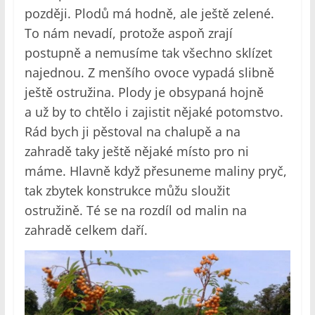
později. Plodů má hodně, ale ještě zelené.
To nám nevadí, protože aspoň zrají
postupně a nemusíme tak všechno sklízet
najednou. Z menšího ovoce vypadá slibně
ještě ostružina. Plody je obsypaná hojně
a už by to chtělo i zajistit nějaké potomstvo.
Rád bych ji pěstoval na chalupě a na
zahradě taky ještě nějaké místo pro ni
máme. Hlavně když přesuneme maliny pryč,
tak zbytek konstrukce můžu sloužit
ostružině. Té se na rozdíl od malin na
zahradě celkem daří.