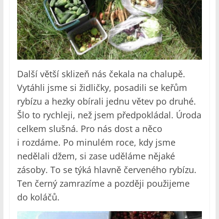
Další větší sklizeň nás čekala na chalupě.
Vytáhli jsme si židličky, posadili se keřům
rybízu a hezky obírali jednu větev po druhé.
Šlo to rychleji, než jsem předpokládal. Úroda
celkem slušná. Pro nás dost a něco
i rozdáme. Po minulém roce, kdy jsme
nedělali džem, si zase uděláme nějaké
zásoby. To se týká hlavně červeného rybízu.
Ten černý zamrazíme a později použijeme
do koláčů.