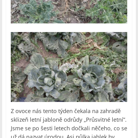
Z ovoce nás tento týden čekala na zahradě
sklizeň letní jabloně odrůdy „Průsvitné letní“.
Jsme se po šesti letech dočkali něčeho, co se
už dá nazvat úrodou. Asi půlka jablek by