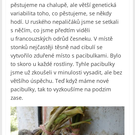
pěstujeme na chalupě, ale větší genetická
variabilita toho, co pěstujeme, se někdy
hodí. U ruského nepaličáků jsme se setkali
s něčím, co jsme předtím viděli
u francouzských odrůd česneku. V místě
stonků nejčastěji těsně nad cibulí se
vytvořilo zduřené místo s pacibulkami. Bylo
to skoro u každé rostliny. Tyhle pacibulky
jsme už zkoušeli v minulosti vysadit, ale bez
většího úspěchu. Teď když máme nové
pacibulky, tak to vyzkoušíme na podzim
zase.