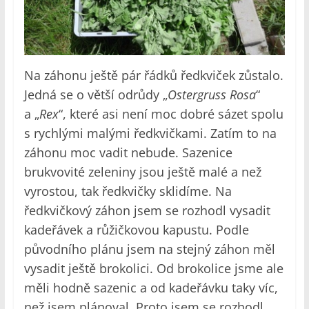
Na záhonu ještě pár řádků ředkviček zůstalo.
Jedná se o větší odrůdy „
Ostergruss Rosa
“
a „
Rex
“, které asi není moc dobré sázet spolu
s rychlými malými ředkvičkami. Zatím to na
záhonu moc vadit nebude. Sazenice
brukvovité zeleniny jsou ještě malé a než
vyrostou, tak ředkvičky sklidíme. Na
ředkvičkový záhon jsem se rozhodl vysadit
kadeřávek a růžičkovou kapustu. Podle
původního plánu jsem na stejný záhon měl
vysadit ještě brokolici. Od brokolice jsme ale
měli hodně sazenic a od kadeřávku taky víc,
než jsem plánoval. Proto jsem se rozhodl