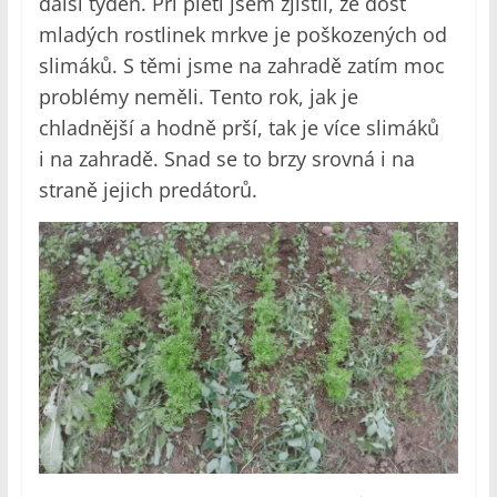
další týden. Při pletí jsem zjistil, že dost
mladých rostlinek mrkve je poškozených od
slimáků. S těmi jsme na zahradě zatím moc
problémy neměli. Tento rok, jak je
chladnější a hodně prší, tak je více slimáků
i na zahradě. Snad se to brzy srovná i na
straně jejich predátorů.