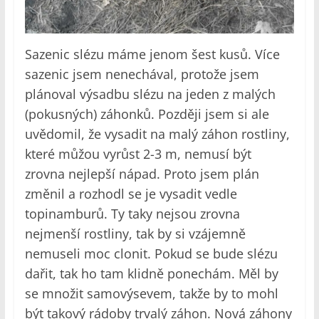
Sazenic slézu máme jenom šest kusů. Více
sazenic jsem nenechával, protože jsem
plánoval výsadbu slézu na jeden z malých
(pokusných) záhonků. Později jsem si ale
uvědomil, že vysadit na malý záhon rostliny,
které můžou vyrůst 2-3 m, nemusí být
zrovna nejlepší nápad. Proto jsem plán
změnil a rozhodl se je vysadit vedle
topinamburů. Ty taky nejsou zrovna
nejmenší rostliny, tak by si vzájemně
nemuseli moc clonit. Pokud se bude slézu
dařit, tak ho tam klidně ponechám. Měl by
se množit samovýsevem, takže by to mohl
být takový rádoby trvalý záhon. Nová záhony