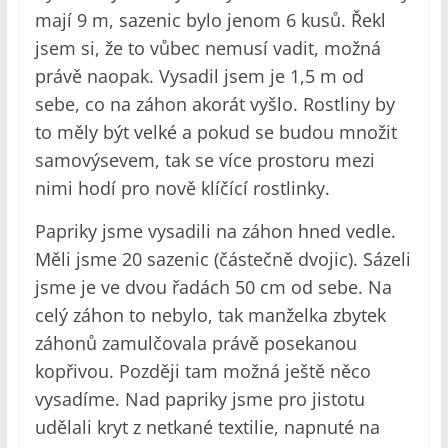
mají 9 m, sazenic bylo jenom 6 kusů. Řekl
jsem si, že to vůbec nemusí vadit, možná
právě naopak. Vysadil jsem je 1,5 m od
sebe, co na záhon akorát vyšlo. Rostliny by
to měly být velké a pokud se budou množit
samovýsevem, tak se více prostoru mezi
nimi hodí pro nově klíčící rostlinky.
Papriky jsme vysadili na záhon hned vedle.
Měli jsme 20 sazenic (částečně dvojic). Sázeli
jsme je ve dvou řadách 50 cm od sebe. Na
celý záhon to nebylo, tak manželka zbytek
záhonů zamulčovala právě posekanou
kopřivou. Později tam možná ještě něco
vysadíme. Nad papriky jsme pro jistotu
udělali kryt z netkané textilie, napnuté na