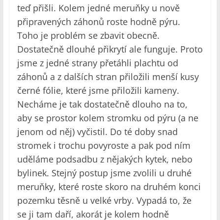
teď přišli. Kolem jedné meruňky u nově
připravených záhonů roste hodně pýru.
Toho je problém se zbavit obecně.
Dostatečně dlouhé přikrytí ale funguje. Proto
jsme z jedné strany přetáhli plachtu od
záhonů a z dalších stran přiložili menší kusy
černé fólie, které jsme přiložili kameny.
Necháme je tak dostatečně dlouho na to,
aby se prostor kolem stromku od pýru (a ne
jenom od něj) vyčistil. Do té doby snad
stromek i trochu povyroste a pak pod ním
uděláme podsadbu z nějakých kytek, nebo
bylinek. Stejný postup jsme zvolili u druhé
meruňky, které roste skoro na druhém konci
pozemku těsně u velké vrby. Vypadá to, že
se ji tam daří, akorát je kolem hodně