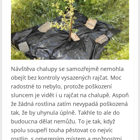
Návštěva chalupy se samozřejmě nemohla
obejít bez kontroly vysazených rajčat. Moc
radostné to nebylo, protože poškození
sluncem je vidět i u rajčat na chalupě. Aspoň
že žádná rostlina zatím nevypadá poškozená
tak, že by uhynula úplně. Takhle to ale do
budoucna dělat nemůžu. To je tak, když
spolu soupeří touha pěstovat co nejvíc
rostlin, s omezeným místem a možnostmi.