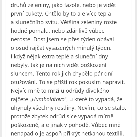
druhů zeleniny, jako fazole, nebo je vidět
první cukety. Chtělo by to ale více tepla
a slunečního svitu. Většina zeleniny roste
hodně pomalu, nebo zdánlivě vůbec
neroste. Dost jsem se přes týden obával
o osud rajčat vysazených minulý týden.
I když nějak extra teplé a sluneční dny
nebyly, tak je na nich vidět poškození
sluncem. Tento rok jich chybělo pár dní
otužování. To se příští rok pokusím napravit.
Nejvíc mně to mrzí u odrůdy divokého
rajčete „
Humboldtovo
“, u které to vypadá, že
uhynuly všechny rostliny. Nevím, co se stalo,
protože zbytek odrůd sice vypadá mírně
poškozeně, ale jinak v pohodě. Vůbec mně
nenapadlo je aspoň přikrýt netkanou textilii.