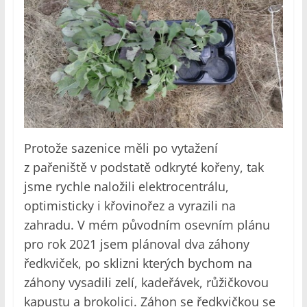
Protože sazenice měli po vytažení
z pařeniště v podstatě odkryté kořeny, tak
jsme rychle naložili elektrocentrálu,
optimisticky i křovinořez a vyrazili na
zahradu. V mém původním osevním plánu
pro rok 2021 jsem plánoval dva záhony
ředkviček, po sklizni kterých bychom na
záhony vysadili zelí, kadeřávek, růžičkovou
kapustu a brokolici. Záhon se ředkvičkou se