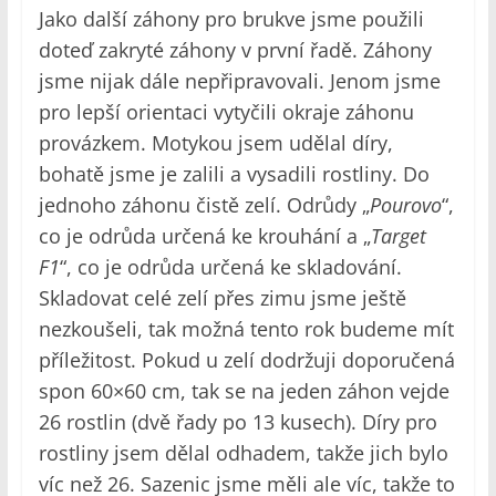
Jako další záhony pro brukve jsme použili
doteď zakryté záhony v první řadě. Záhony
jsme nijak dále nepřipravovali. Jenom jsme
pro lepší orientaci vytyčili okraje záhonu
provázkem. Motykou jsem udělal díry,
bohatě jsme je zalili a vysadili rostliny. Do
jednoho záhonu čistě zelí. Odrůdy „
Pourovo
“,
co je odrůda určená ke krouhání a „
Target
F1
“, co je odrůda určená ke skladování.
Skladovat celé zelí přes zimu jsme ještě
nezkoušeli, tak možná tento rok budeme mít
příležitost. Pokud u zelí dodržuji doporučená
spon 60×60 cm, tak se na jeden záhon vejde
26 rostlin (dvě řady po 13 kusech). Díry pro
rostliny jsem dělal odhadem, takže jich bylo
víc než 26. Sazenic jsme měli ale víc, takže to