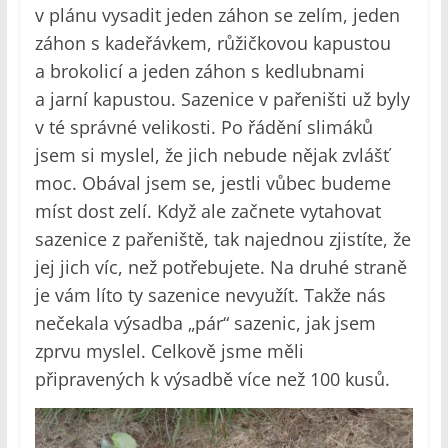
v plánu vysadit jeden záhon se zelím, jeden
záhon s kadeřávkem, růžičkovou kapustou
a brokolicí a jeden záhon s kedlubnami
a jarní kapustou. Sazenice v pařeništi už byly
v té správné velikosti. Po řádění slimáků
jsem si myslel, že jich nebude nějak zvlášť
moc. Obával jsem se, jestli vůbec budeme
míst dost zelí. Když ale začnete vytahovat
sazenice z pařeniště, tak najednou zjistíte, že
jej jich víc, než potřebujete. Na druhé straně
je vám líto ty sazenice nevyužít. Takže nás
nečekala výsadba „pár“ sazenic, jak jsem
zprvu myslel. Celkově jsme měli
připravených k výsadbě více než 100 kusů.