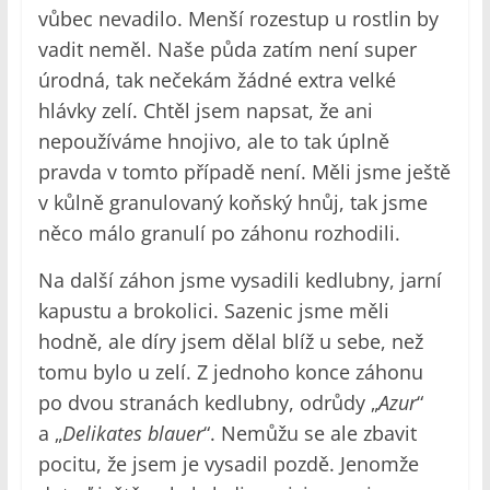
vůbec nevadilo. Menší rozestup u rostlin by
vadit neměl. Naše půda zatím není super
úrodná, tak nečekám žádné extra velké
hlávky zelí. Chtěl jsem napsat, že ani
nepoužíváme hnojivo, ale to tak úplně
pravda v tomto případě není. Měli jsme ještě
v kůlně granulovaný koňský hnůj, tak jsme
něco málo granulí po záhonu rozhodili.
Na další záhon jsme vysadili kedlubny, jarní
kapustu a brokolici. Sazenic jsme měli
hodně, ale díry jsem dělal blíž u sebe, než
tomu bylo u zelí. Z jednoho konce záhonu
po dvou stranách kedlubny, odrůdy „
Azur
“
a „
Delikates blauer
“. Nemůžu se ale zbavit
pocitu, že jsem je vysadil pozdě. Jenomže