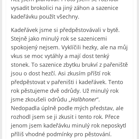
vysadit brokolici na jiný záhon a sazenice
kadeřávku použít všechny.
Kadeřávek jsme si předpěstovávali v bytě.
Stejně jako minulý rok se sazenicemi
spokojený nejsem. Vyklíčili hezky, ale na můj
vkus se moc vytáhly a mají dost tenký
stonek. To sazenice zbytku brukví z pařeniště
jsou o dost hezčí. Asi zkusím příští rok
předpěstovat v pařeništi i kadeřávek. Tento
rok pěstujeme dvě odrůdy. Už minulý rok
jsme zkoušeli odrůdu „
Halbhoner
“.
Nedopadla úplně podle mých představ, ale
rozhodl jsem se ji zkusit i tento rok. Přece
jenom jsem kadeřávku minulý rok neposkytl
příliš vhodné podmínky pro pěstování.