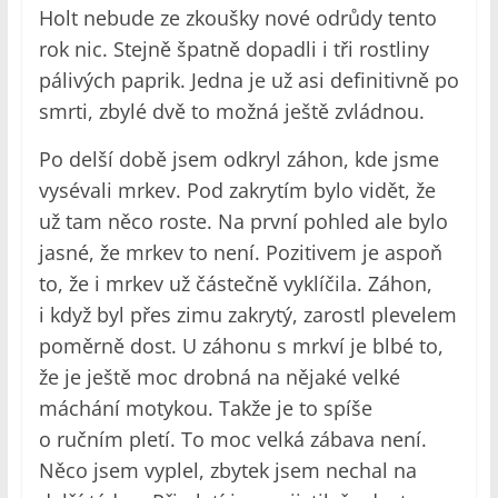
Holt nebude ze zkoušky nové odrůdy tento
rok nic. Stejně špatně dopadli i tři rostliny
pálivých paprik. Jedna je už asi definitivně po
smrti, zbylé dvě to možná ještě zvládnou.
Po delší době jsem odkryl záhon, kde jsme
vysévali mrkev. Pod zakrytím bylo vidět, že
už tam něco roste. Na první pohled ale bylo
jasné, že mrkev to není. Pozitivem je aspoň
to, že i mrkev už částečně vyklíčila. Záhon,
i když byl přes zimu zakrytý, zarostl plevelem
poměrně dost. U záhonu s mrkví je blbé to,
že je ještě moc drobná na nějaké velké
máchání motykou. Takže je to spíše
o ručním pletí. To moc velká zábava není.
Něco jsem vyplel, zbytek jsem nechal na