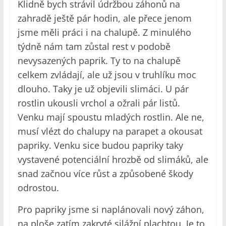
Klidně bych strávil údržbou záhonů na
zahradě ještě pár hodin, ale přece jenom
jsme měli práci i na chalupě. Z minulého
týdně nám tam zůstal rest v podobě
nevysazených paprik. Ty to na chalupě
celkem zvládají, ale už jsou v truhlíku moc
dlouho. Taky je už objevili slimáci. U pár
rostlin ukousli vrchol a ožrali pár listů.
Venku mají spoustu mladých rostlin. Ale ne,
musí vlézt do chalupy na parapet a okousat
papriky. Venku sice budou papriky taky
vystavené potenciální hrozbě od slimáků, ale
snad začnou více růst a způsobené škody
odrostou.
Pro papriky jsme si naplánovali nový záhon,
na ploše zatím zakryté silážní plachtou. Je to