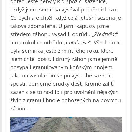
doteď ještě nebyly k dispozici sazenice,
i když jsem semínka vyséval poměrně brzo.
Co bych ale chtěl, když celá letošní sezona je
taková zpomalená. U jarní kapusty jsme
středem záhonu vysadili odrůdu „
Předzvěst
“
a u brokolice odrůdu „
Calabrese
“. Všechno to
byla semínka ještě z minulého roku, které
jsem chtěl dosít. I druhý záhon jsme jemně
posypali granulovaným koňským hnojem.
Jako na zavolanou se po výsadbě sazenic
spustil poměrně prudký déšť. Kromě zalití
sazenic se to hodilo i pro uvolnění nějakých
živin z granulí hnoje pohozených na povrchu
záhonu.