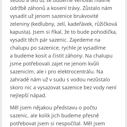
sebou a teď už se budeme věnovat hlavně
údržbě záhonů a kosení trávy. Zůstalo nám
vysadit už jenom sazenice brukvovité
zeleniny (kedlubny, zelí, kadeřávek, růžičková
kapusta). Jsem si říkal, že to bude pohodička,
vysadit těch pár sazenic. Zajedeme na
chalupu po sazenice, rychle je vysadíme
a budeme kosit a čistit záhony. Na chalupu
jsme potřebovali zajet ne jenom kvůli
sazenicím, ale i pro elektrocentrálu. Na
zahradě nám už v sudu s vodou nezůstalo
skoro nic a vysazovat sazenice bez vody není
nejlepší nápad.
Měl jsem nějakou představu o počtu
sazenic, ale kolik jich budeme přesně
potřebovat jsem si nespočítal. Měl jsem