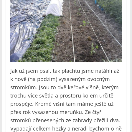
Jak už jsem psal, tak plachtu jsme natáhli až
k nově (na podzim) vysazeným ovocným
stromkům. Jsou to dvě keřové višně, kterým
trochu více světla a prostoru kolem určitě
prospěje. Kromě višní tam máme ještě už
přes rok vysazenou meruňku. Ze čtyř
stromků přenesených ze zahrady přežili dva.
Vypadají celkem hezky a neradi bychom o ně