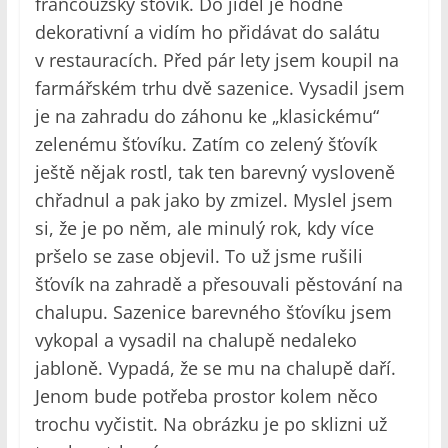
francouzský šťovík. Do jídel je hodně
dekorativní a vidím ho přidávat do salátu
v restauracích. Před pár lety jsem koupil na
farmářském trhu dvě sazenice. Vysadil jsem
je na zahradu do záhonu ke „klasickému“
zelenému šťovíku. Zatím co zelený šťovík
ještě nějak rostl, tak ten barevný vysloveně
chřadnul a pak jako by zmizel. Myslel jsem
si, že je po něm, ale minulý rok, kdy více
pršelo se zase objevil. To už jsme rušili
šťovík na zahradě a přesouvali pěstování na
chalupu. Sazenice barevného šťovíku jsem
vykopal a vysadil na chalupě nedaleko
jabloně. Vypadá, že se mu na chalupě daří.
Jenom bude potřeba prostor kolem něco
trochu vyčistit. Na obrázku je po sklizni už