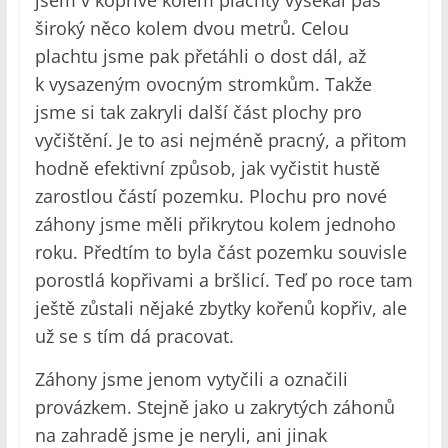
jsem v kopřivě kolem plachty vysekal pás
široký něco kolem dvou metrů. Celou
plachtu jsme pak přetáhli o dost dál, až
k vysazeným ovocným stromkům. Takže
jsme si tak zakryli další část plochy pro
vyčištění. Je to asi nejméně pracný, a přitom
hodně efektivní způsob, jak vyčistit hustě
zarostlou částí pozemku. Plochu pro nové
záhony jsme měli přikrytou kolem jednoho
roku. Předtím to byla část pozemku souvisle
porostlá kopřivami a bršlicí. Teď po roce tam
ještě zůstali nějaké zbytky kořenů kopřiv, ale
už se s tím dá pracovat.
Záhony jsme jenom vytyčili a označili
provázkem. Stejně jako u zakrytých záhonů
na zahradě jsme je neryli, ani jinak