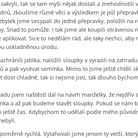
zakryli, tak se tam myši nějak dostali a znehodnotili v
ýdnů, zkoušíme různé věci a výsledkem je půl přepravk
 zbytek jsme sesypali do jedné přepravky, položili na
ny. Snad to pomůže. I tak jsme ale koupili otrávenou
aplikovat. Sice to nedělám rád, ale taky nechci, aby
rou uskladněnou úrodu.
achránili jablka, naložili sloupky a vyrazili na zahrad
ů a pak vysévat semínka. Mimo to jsme ještě chtěli sk
t dost chladné, tak si nejsme jisti, tak dlouho bychom
radu jsem naštěstí dal na návrh manželky, že nejdřív 
nka a až pak budeme stavět sloupky. Pokud se nám b
 ještě čas. Kdybychom to udělali podle mého původn
nebyli.
 poměrně rychlá. Vytahovali jsme jenom ty vetší, který