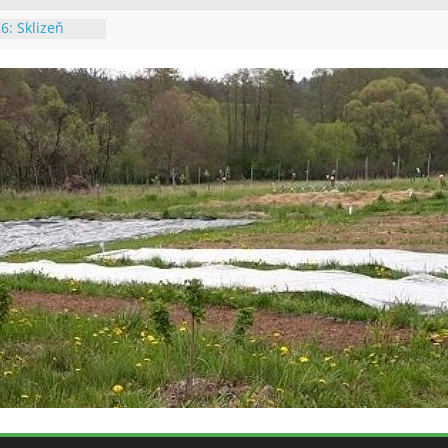
6: Sklizeň
26: Údržba
chalupě
26: Výsadba
26: Údržba
 a výsadba
: Poslední