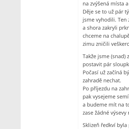
na zvýšená místa a 
Děje se to už pár t
jsme vyhodili. Ten
a shora zakryli prk
chceme na chalupě 
zimu zničili veške
Takže jsme (snad) z
postavit pár sloupk
Počasí už začíná bý
zahradě nechat.
Po příjezdu na zah
pak vysejeme semí
a budeme mít na to
zase žádné výsevy 
Sklizeň ředkví byla