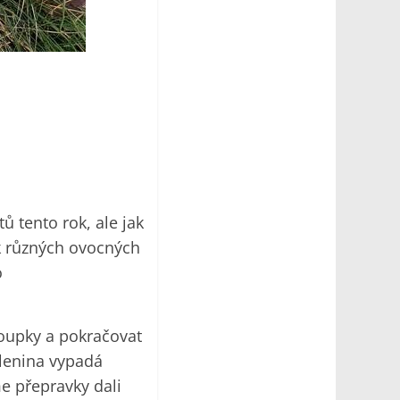
ů tento rok, ale jak
ek různých ovocných
o
sloupky a pokračovat
elenina vypadá
e přepravky dali