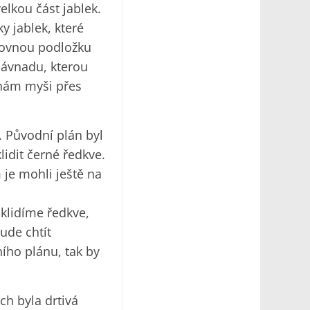
elkou část jablek.
y jablek, které
 rovnou podložku
 návnadu, kterou
 nám myši přes
u. Původní plán byl
lidit černé ředkve.
 je mohli ještě na
sklidíme ředkve,
ude chtít
ího plánu, tak by
ch byla drtivá