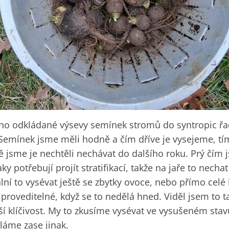
uho odkládané výsevy semínek stromů do syntropic řad
. Semínek jsme měli hodně a čím dříve je vysejeme, tím
 jsme je nechtěli nechávat do dalšího roku. Prý čím j
Taky potřebují projít stratifikací, takže na jaře to nec
ní to vysévat ještě se zbytky ovoce, nebo přímo celé 
roveditelné, když se to nedělá hned. Viděl jsem to ta
pší klíčivost. My to zkusíme vysévat ve vysušeném sta
ěláme zase jinak.