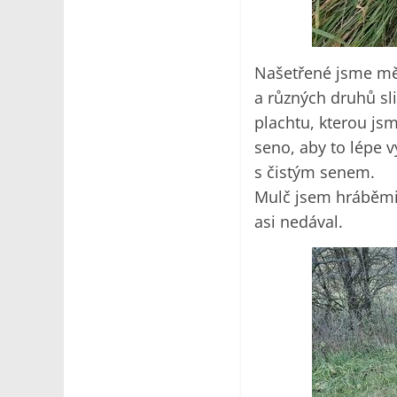
Našetřené jsme měl
a různých druhů sl
plachtu, kterou js
seno, aby to lépe v
s čistým senem.
Mulč jsem hráběmi 
asi nedával.