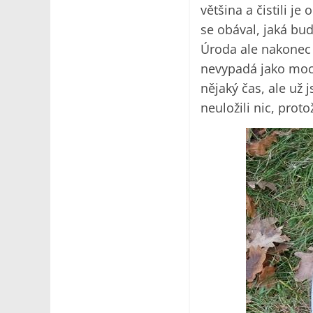
většina a čistili j
se obával, jaká bud
Úroda ale nakonec 
nevypadá jako moc,
nějaký čas, ale už
neuložili nic, prot