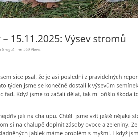
 – 15.11.2025: Výsev stromů
n Greguš
569 Views
em sice psal, že je asi poslední z pravidelných report
Tento týden jsme se konečně dostali k výsevům semín
 řad. Když jsme to začali dělat, tak mi přišlo škoda t
ejdřív jeli na chalupu. Chtěli jsme vzít ještě nějaké 
itom si na chalupě doplnit zásoby ovoce a zeleniny. Z
kladněných jablek máme problém s myšmi. I když jsm