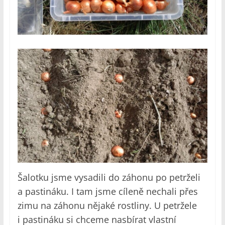
Šalotku jsme vysadili do záhonu po petrželi
a pastináku. I tam jsme cíleně nechali přes
zimu na záhonu nějaké rostliny. U petržele
i pastináku si chceme nasbírat vlastní