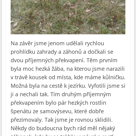
Na závěr jsme jenom udělali rychlou
prohlídku zahrady a záhonů a dočkali se
dvou příjemných překvapení. Těm prvním
byla moc hezká žába, na kterou jsme narazili
v trávě kousek od místa, kde máme kůlničku.
Možná byla na cestě k jezírku. Vyfotili jsme si
ji a nechali tak. Tím druhým příjemným
překvapením bylo pár hezkých rostlin
špenátu ze samovýsevu, které dobře
přezimovaly. Tak jsme je rovnou sklidili.
Někdy do budoucna bych rád měl nějaký