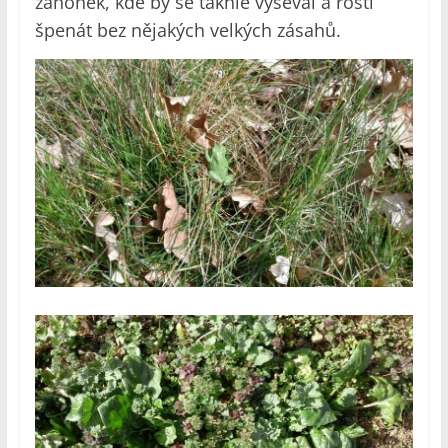
záhonek, kde by se takhle vyséval a rostl
špenát bez nějakých velkých zásahů.