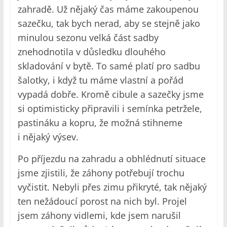
zahradě. Už nějaký čas máme zakoupenou
sazečku, tak bych nerad, aby se stejně jako
minulou sezonu velká část sadby
znehodnotila v důsledku dlouhého
skladování v bytě. To samé platí pro sadbu
šalotky, i když tu máme vlastní a pořád
vypadá dobře. Kromě cibule a sazečky jsme
si optimisticky připravili i semínka petržele,
pastináku a kopru, že možná stihneme
i nějaký výsev.
Po příjezdu na zahradu a obhlédnutí situace
jsme zjistili, že záhony potřebují trochu
vyčistit. Nebyli přes zimu přikryté, tak nějaký
ten nežádoucí porost na nich byl. Projel
jsem záhony vidlemi, kde jsem narušil