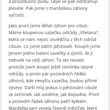
a provzdušnil půdu. Lépe se pak odstraňují
plevele. Pak jsme s manželkou záhony
vyčistili.
Jako první jsme dělali záhon pro cibuli.
Máme koupenou sazečku odrůdy „Všetana“,
která se nám nejvíc osvědčila z těch odrůd
cibule, co jsme zatím pěstovali. Koupili jsme
jenom jedno balení sazečky a zjistili, že ji
nebude na celý záhon. To ale nevadí,
protože jsem koupil ještě semínka stejné
odrůdy, a proto pár posledních řádků
záhonů, kde nevyšla sazečka, budou přímé
výsevy. Další můj pokus o pěstování cibule
ze semínek, tak uvidíme, jak dopadne. První
a poslední řádek záhonu patří kytkám.
Manželka tam vysela hlavně měsíček, který