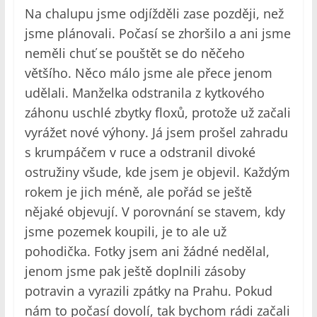
Na chalupu jsme odjížděli zase později, než
jsme plánovali. Počasí se zhoršilo a ani jsme
neměli chuť se pouštět se do něčeho
většího. Něco málo jsme ale přece jenom
udělali. Manželka odstranila z kytkového
záhonu uschlé zbytky floxů, protože už začali
vyrážet nové výhony. Já jsem prošel zahradu
s krumpáčem v ruce a odstranil divoké
ostružiny všude, kde jsem je objevil. Každým
rokem je jich méně, ale pořád se ještě
nějaké objevují. V porovnání se stavem, kdy
jsme pozemek koupili, je to ale už
pohodička. Fotky jsem ani žádné nedělal,
jenom jsme pak ještě doplnili zásoby
potravin a vyrazili zpátky na Prahu. Pokud
nám to počasí dovolí, tak bychom rádi začali