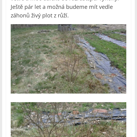
Ještě pár let a možná budeme mít vedle
záhonů živý plot z růží.