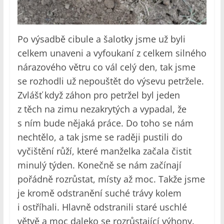
Po výsadbě cibule a šalotky jsme už byli
celkem unaveni a vyfoukaní z celkem silného
nárazového větru co vál celý den, tak jsme
se rozhodli už nepouštět do výsevu petržele.
Zvlášť když záhon pro petržel byl jeden
z těch na zimu nezakrytých a vypadal, že
s ním bude nějaká práce. Do toho se nám
nechtělo, a tak jsme se raději pustili do
vyčištění růží, které manželka začala čistit
minulý týden. Konečně se nám začínají
pořádně rozrůstat, místy až moc. Takže jsme
je kromě odstranění suché trávy kolem
i ostříhali. Hlavně odstranili staré uschlé
větvě a moc daleko se rozrůstající výhony.