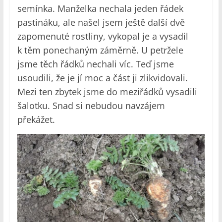
semínka. Manželka nechala jeden řádek
pastináku, ale našel jsem ještě další dvě
zapomenuté rostliny, vykopal je a vysadil
k těm ponechaným záměrně. U petržele
jsme těch řádků nechali víc. Teď jsme
usoudili, že je jí moc a část ji zlikvidovali.
Mezi ten zbytek jsme do meziřádků vysadili
šalotku. Snad si nebudou navzájem
překážet.