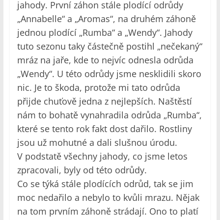
jahody. První záhon stále plodící odrůdy
„Annabelle“ a „Aromas“, na druhém záhoně
jednou plodící „Rumba“ a „Wendy“. Jahody
tuto sezonu taky částečně postihl „nečekaný“
mráz na jaře, kde to nejvíc odnesla odrůda
„Wendy“. U této odrůdy jsme nesklidili skoro
nic. Je to škoda, protože mi tato odrůda
přijde chuťově jedna z nejlepších. Naštěstí
nám to bohatě vynahradila odrůda „Rumba“,
které se tento rok fakt dost dařilo. Rostliny
jsou už mohutné a dali slušnou úrodu.
V podstatě všechny jahody, co jsme letos
zpracovali, byly od této odrůdy.
Co se týká stále plodících odrůd, tak se jim
moc nedařilo a nebylo to kvůli mrazu. Nějak
na tom prvním záhoně strádají. Ono to platí