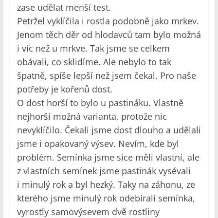
zase udělat menší test.
Petržel vyklíčila i rostla podobně jako mrkev.
Jenom těch děr od hlodavců tam bylo možná
i víc než u mrkve. Tak jsme se celkem
obávali, co sklidíme. Ale nebylo to tak
špatně, spíše lepší než jsem čekal. Pro naše
potřeby je kořenů dost.
O dost horší to bylo u pastináku. Vlastně
nejhorší možná varianta, protože nic
nevyklíčilo. Čekali jsme dost dlouho a udělali
jsme i opakovaný výsev. Nevím, kde byl
problém. Semínka jsme sice měli vlastní, ale
z vlastních semínek jsme pastinák vysévali
i minulý rok a byl hezký. Taky na záhonu, ze
kterého jsme minulý rok odebírali semínka,
vyrostly samovýsevem dvě rostliny