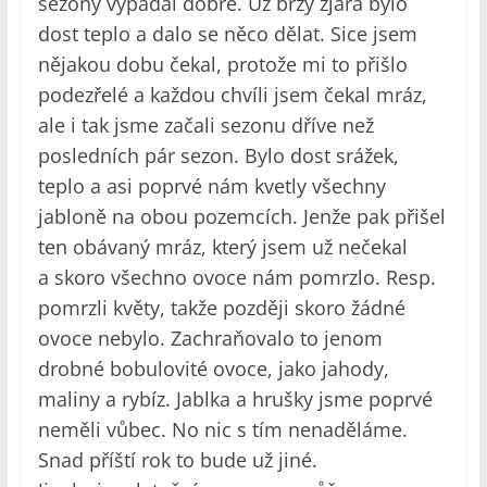
sezony vypadal dobře. Už brzy zjara bylo
dost teplo a dalo se něco dělat. Sice jsem
nějakou dobu čekal, protože mi to přišlo
podezřelé a každou chvíli jsem čekal mráz,
ale i tak jsme začali sezonu dříve než
posledních pár sezon. Bylo dost srážek,
teplo a asi poprvé nám kvetly všechny
jabloně na obou pozemcích. Jenže pak přišel
ten obávaný mráz, který jsem už nečekal
a skoro všechno ovoce nám pomrzlo. Resp.
pomrzli květy, takže později skoro žádné
ovoce nebylo. Zachraňovalo to jenom
drobné bobulovité ovoce, jako jahody,
maliny a rybíz. Jablka a hrušky jsme poprvé
neměli vůbec. No nic s tím nenaděláme.
Snad příští rok to bude už jiné.