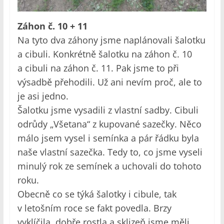
Záhon č. 10 + 11
Na tyto dva záhony jsme naplánovali šalotku
a cibuli. Konkrétně šalotku na záhon č. 10
a cibuli na záhon č. 11. Pak jsme to při
výsadbě přehodili. Už ani nevím proč, ale to
je asi jedno.
Šalotku jsme vysadili z vlastní sadby. Cibuli
odrůdy „Všetana“ z kupované sazečky. Něco
málo jsem vysel i semínka a pár řádku byla
naše vlastní sazečka. Tedy to, co jsme vyseli
minulý rok ze semínek a uchovali do tohoto
roku.
Obecně co se týká šalotky i cibule, tak
v letošním roce se fakt povedla. Brzy
vyklíčila, dobře rostla a sklizeň jsme měli