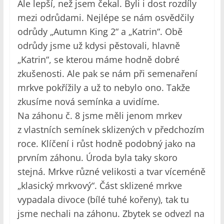
Ale lepší, než jsem čekal. Byli i dost rozdíly
mezi odrůdami. Nejlépe se nám osvědčily
odrůdy „Autumn King 2“ a „Katrin“. Obě
odrůdy jsme už kdysi pěstovali, hlavně
„Katrin“, se kterou máme hodně dobré
zkušenosti. Ale pak se nám při semenaření
mrkve pokřížily a už to nebylo ono. Takže
zkusíme nová semínka a uvidíme.
Na záhonu č. 8 jsme měli jenom mrkev
z vlastních semínek sklizených v předchozím
roce. Klíčení i růst hodně podobný jako na
prvním záhonu. Úroda byla taky skoro
stejná. Mrkve různé velikosti a tvar víceméně
„klasický mrkvový“. Část sklizené mrkve
vypadala divoce (bílé tuhé kořeny), tak tu
jsme nechali na záhonu. Zbytek se odvezl na