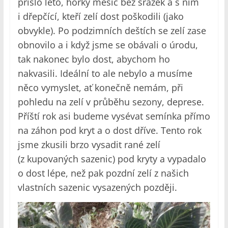
přišlo léto, horký měsíc bez srážek a s ním
i dřepčící, kteří zelí dost poškodili (jako
obvykle). Po podzimních deštích se zelí zase
obnovilo a i když jsme se obávali o úrodu,
tak nakonec bylo dost, abychom ho
nakvasili. Ideální to ale nebylo a musíme
něco vymyslet, ať konečně nemám, při
pohledu na zelí v průběhu sezony, deprese.
Příští rok asi budeme vysévat semínka přímo
na záhon pod kryt a o dost dříve. Tento rok
jsme zkusili brzo vysadit rané zelí
(z kupovaných sazenic) pod kryty a vypadalo
o dost lépe, než pak pozdní zelí z našich
vlastních sazenic vysazených později.