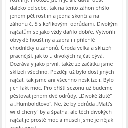
daleko od sebe, tak na tento záhon přišlo
jenom pět rostlin a jedna skončila na
záhonu č. 5 s keříkovými odrůdami. Divokým
rajčatům se jako vždy dařilo dobře. Vytvořili
obvyklé houštiny a zabrali i přilehlé
chodníčky u záhonů. Úroda velká a sklizeň
pracnější, jak to u divokých rajčat bývá.
Dozrávaly jako první, takže ze začátku jsme
sklízeli všechno. Později už bylo dost jiných
rajčat, tak jsme ani všechno nesklízeli. Bylo
jich fakt moc. Pro příští sezonu už budeme
pěstovat jenom dvě odrůdy, „Divoké žluté“
a „Humboldtovo“. Ne, že by odrůda „Matt’s
wild cherry“ byla špatná, ale těch divokých
rajčat je prostě moc a museli jsme je nějak
zredukovat.