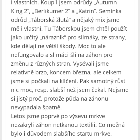
i vlastních. Koupil jsem odrůdy „Autumn
King 2“, „Berlikumer 2“ a „Katrin“. Semínka
odrůd „Táborská žlutá“ a nějaký mix jsme
měli vlastní. Tu Táborskou jsem chtěl použít
jako určitý „nárazník“ pro slimáky, ze strany,
kde dělají největší škody. Moc to ale
nefungovalo a slimáci šli na záhon pro
změnu z různých stran. Vysévali jsme
relativně brzo, koncem března, ale celkem
jsme si počkali na klíčení. Pak samotný růst
nic moc, resp. slabší než jsem čekal. Nejsme
si jistý proč, protože půda na záhonu
nevypadala špatně.
Letos jsme poprvé po výsevu mrkve
nezakryli záhon netkanou textilii. Co možná
bylo i důvodem slabšího startu mrkve.