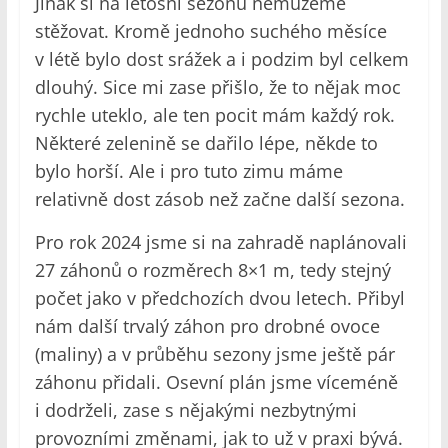
Jinak si na letošní sezonu nemůžeme
stěžovat. Kromě jednoho suchého měsíce
v létě bylo dost srážek a i podzim byl celkem
dlouhý. Sice mi zase přišlo, že to nějak moc
rychle uteklo, ale ten pocit mám každý rok.
Některé zelenině se dařilo lépe, někde to
bylo horší. Ale i pro tuto zimu máme
relativně dost zásob než začne další sezona.
Pro rok 2024 jsme si na zahradě naplánovali
27 záhonů o rozměrech 8×1 m, tedy stejný
počet jako v předchozích dvou letech. Přibyl
nám další trvalý záhon pro drobné ovoce
(maliny) a v průběhu sezony jsme ještě pár
záhonu přidali. Osevní plán jsme víceméně
i dodrželi, zase s nějakými nezbytnými
provozními změnami, jak to už v praxi bývá.