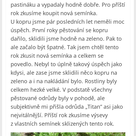
pastináku a vypadaly hodně dobře. Pro příští
rok zkusíme koupit nová semínka.
U kopru jsme pár posledních let neměli moc
úspěch. První roky pěstování se kopru
dařilo, sklidili jsme hodně na zeleno. Pak to
ale začalo být špatné. Tak jsem chtěl tento
rok zkusit nová semínka a celkem se
povedlo. Nebyl to úplně takový úspěch jako
kdysi, ale zase jsme sklidili něco kopru na
zeleno a i na nakládání bylo. Rostliny byly
celkem hezké velké. V podstatě všechny
pěstované odrůdy byly v pohodě, ale
subjektivně mi přišla odrůda „Titan“ asi jako
nejvitálnější. Příští rok zkusíme výsevy
z vlastních semínek sklizených tento rok.