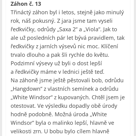
Záhon č. 13
Třináctý záhon byl i letos, stejně jako minulý
rok, náš pokusný. Z jara jsme tam vyseli
ředkvičky, odrůdy „Saxa 2“ a „Viola“. Jak to
ale už posledních pár let bývá pravidlem, tak
ředkvičky z jarních výsevů nic moc. Klíčení
trvalo dlouho a pak šli rychle do květu.
Podzimní výsevy už byli o dost lepší
a ředkvičky máme v lednici ještě teď.
Na záhoně jsme ještě pěstovali bob, odrůdu
„Hangdown“ z vlastních semínek a odrůdu
„White Windsor“ z kupovaných. Chtěl jsem je
otestovat. Ve výsledku dopadly obě úrody
hodně podobně. Možná úroda „White
Windsor“ byla o malinko lepší, hlavně ve
velikosti zrn. U bobu bylo cílem hlavně