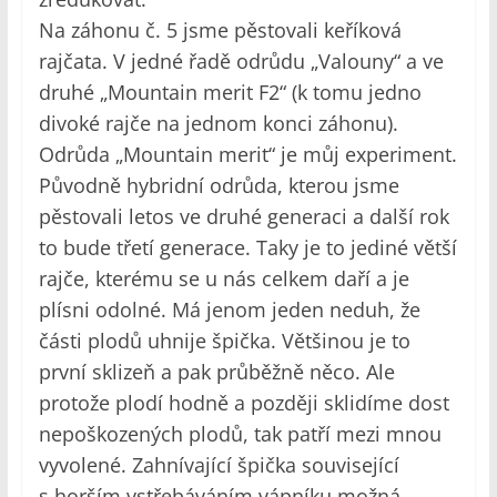
Na záhonu č. 5 jsme pěstovali keříková
rajčata. V jedné řadě odrůdu „Valouny“ a ve
druhé „Mountain merit F2“ (k tomu jedno
divoké rajče na jednom konci záhonu).
Odrůda „Mountain merit“ je můj experiment.
Původně hybridní odrůda, kterou jsme
pěstovali letos ve druhé generaci a další rok
to bude třetí generace. Taky je to jediné větší
rajče, kterému se u nás celkem daří a je
plísni odolné. Má jenom jeden neduh, že
části plodů uhnije špička. Většinou je to
první sklizeň a pak průběžně něco. Ale
protože plodí hodně a později sklidíme dost
nepoškozených plodů, tak patří mezi mnou
vyvolené. Zahnívající špička související
s horším vstřebáváním vápníku možná