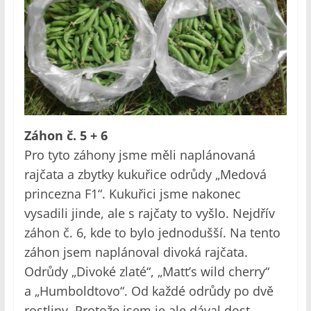
Záhon č. 5 + 6
Pro tyto záhony jsme měli naplánovaná
rajčata a zbytky kukuřice odrůdy „Medová
princezna F1“. Kukuřici jsme nakonec
vysadili jinde, ale s rajčaty to vyšlo. Nejdřív
záhon č. 6, kde to bylo jednodušší. Na tento
záhon jsem naplánoval divoká rajčata.
Odrůdy „Divoké zlaté“, „Matt’s wild cherry“
a „Humboldtovo“. Od každé odrůdy po dvě
rostliny. Protože jsem je ale dával dost