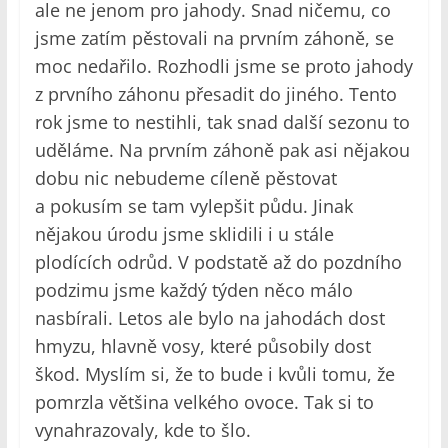
ale ne jenom pro jahody. Snad ničemu, co
jsme zatím pěstovali na prvním záhoně, se
moc nedařilo. Rozhodli jsme se proto jahody
z prvního záhonu přesadit do jiného. Tento
rok jsme to nestihli, tak snad další sezonu to
uděláme. Na prvním záhoně pak asi nějakou
dobu nic nebudeme cíleně pěstovat
a pokusím se tam vylepšit půdu. Jinak
nějakou úrodu jsme sklidili i u stále
plodících odrůd. V podstatě až do pozdního
podzimu jsme každý týden něco málo
nasbírali. Letos ale bylo na jahodách dost
hmyzu, hlavně vosy, které působily dost
škod. Myslím si, že to bude i kvůli tomu, že
pomrzla většina velkého ovoce. Tak si to
vynahrazovaly, kde to šlo.