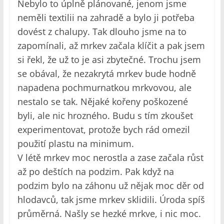
Nebylo to úplně plánované, jenom jsme
neměli textilii na zahradě a bylo ji potřeba
dovést z chalupy. Tak dlouho jsme na to
zapomínali, až mrkev začala klíčit a pak jsem
si řekl, že už to je asi zbytečné. Trochu jsem
se obával, že nezakrytá mrkev bude hodně
napadena pochmurnatkou mrkvovou, ale
nestalo se tak. Nějaké kořeny poškozené
byli, ale nic hrozného. Budu s tím zkoušet
experimentovat, protože bych rád omezil
použití plastu na minimum.
V létě mrkev moc nerostla a zase začala růst
až po deštích na podzim. Pak když na
podzim bylo na záhonu už nějak moc děr od
hlodavců, tak jsme mrkev sklidili. Úroda spíš
průměrná. Našly se hezké mrkve, i nic moc.