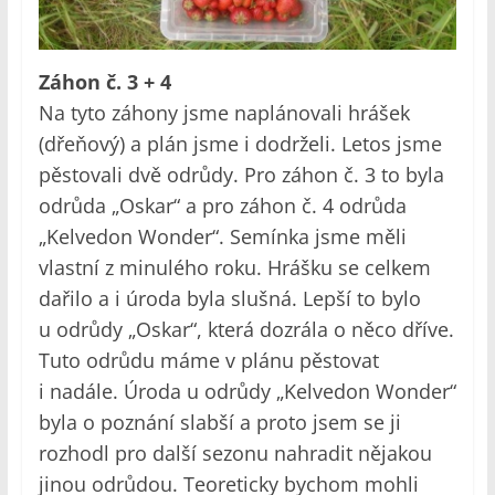
Záhon č. 3 + 4
Na tyto záhony jsme naplánovali hrášek
(dřeňový) a plán jsme i dodrželi. Letos jsme
pěstovali dvě odrůdy. Pro záhon č. 3 to byla
odrůda „Oskar“ a pro záhon č. 4 odrůda
„Kelvedon Wonder“. Semínka jsme měli
vlastní z minulého roku. Hrášku se celkem
dařilo a i úroda byla slušná. Lepší to bylo
u odrůdy „Oskar“, která dozrála o něco dříve.
Tuto odrůdu máme v plánu pěstovat
i nadále. Úroda u odrůdy „Kelvedon Wonder“
byla o poznání slabší a proto jsem se ji
rozhodl pro další sezonu nahradit nějakou
jinou odrůdou. Teoreticky bychom mohli