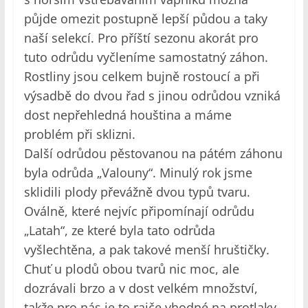
půjde omezit postupně lepší půdou a taky
naší selekcí. Pro příští sezonu akorát pro
tuto odrůdu vyčleníme samostatný záhon.
Rostliny jsou celkem bujně rostoucí a při
výsadbě do dvou řad s jinou odrůdou vzniká
dost nepřehledná houština a máme
problém při sklizni.
Další odrůdou pěstovanou na pátém záhonu
byla odrůda „Valouny“. Minulý rok jsme
sklidili plody převážně dvou typů tvaru.
Oválně, které nejvíc připomínají odrůdu
„Latah“, ze které byla tato odrůda
vyšlechtěna, a pak takové menší hruštičky.
Chuť u plodů obou tvarů nic moc, ale
dozrávali brzo a v dost velkém množství,
takže pro nás je to rajče vhodné na protlaky.