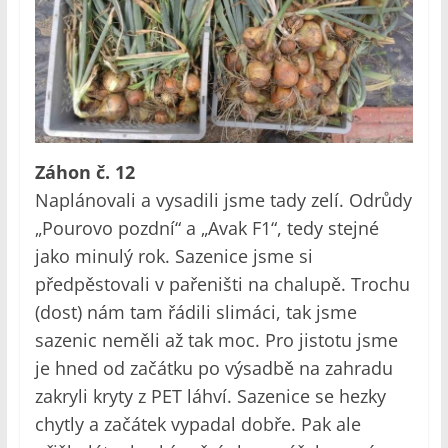
Záhon č. 12
Naplánovali a vysadili jsme tady zelí. Odrůdy
„Pourovo pozdní“ a „Avak F1“, tedy stejné
jako minulý rok. Sazenice jsme si
předpěstovali v pařeništi na chalupě. Trochu
(dost) nám tam řádili slimáci, tak jsme
sazenic neměli až tak moc. Pro jistotu jsme
je hned od začátku po výsadbě na zahradu
zakryli kryty z PET láhví. Sazenice se hezky
chytly a začátek vypadal dobře. Pak ale