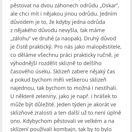
pěstovat na dvou záhonech odrůdu „Oskar“,
ale chci mít i nějakou jinou odrůdu. Jedním
důvodem je to, že kdyby jedna odrůda
z nějakého důvodu nevyšla, tak máme
„zálohu“ ve druhé (a naopak). Druhý důvod
je čistě praktický. Pro nás jako malopěstitele,
co děláme všechnu práci prakticky ručně, je
výhodnější rozdělit sklizně to delšího
časového úseku. Sklizeň zabere nějaký čas
a pokud bychom měli veškerou sklizeň
najednou, tak bychom to možná i nestíhali.
U některé zeleniny, jako je např. i hrášek to
může být důležité. Jeden týden je akorát ve
sklizňové zralosti a ten další už to není úplně
ono. Kdybychom pěstovali ve velkém a na
sklízení používali kombajn, tak by to bylo