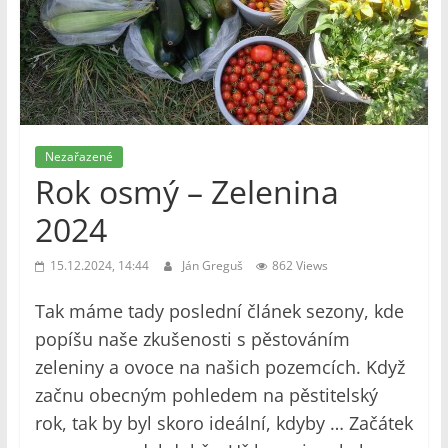
Nezařazené
Rok osmý – Zelenina
2024
15.12.2024, 14:44
Ján Greguš
862 Views
Tak máme tady poslední článek sezony, kde
popíšu naše zkušenosti s pěstováním
zeleniny a ovoce na našich pozemcích. Když
začnu obecným pohledem na pěstitelský
rok, tak by byl skoro ideální, kdyby … Začátek