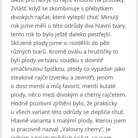
Zvlášť, když se zkombinuje s přebytkem
divokých rajčat, které vylepší chuť. Minulý
rok jsme měli u této odrůdy dva hlavní tvary,
tento rok to bylo ještě daleko pestřejší.
Sklizené plody jsme si rozdělili do pěti
různých tvarů. Kromě oválu a hruštičky to
byli plody ve tvaru soudku s dovnitř
vmáčknutou špičkou, plody co vypadali jako
steakové rajče (zvenku a zevnitř), jenom
o dost menší a můj favorit, menší kulaté
plody, něco mezi divokým a cherry rajčetem.
Hodně pozitivní zjištění bylo, že prakticky
u všech variant této odrůdy se zlepšila chuť.
Hlavně varianta s malými plody, kterou jsem
si pracovně nazval „Valouny cherry“, je
jedním z nejchutnějších rajčat, co jsem