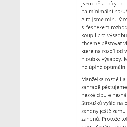
jsem dělal díry, d
na minimální naruš
A to jsme minulý r
s česnekem rozhodl
koupil pro výsadb
chceme pěstovat ví
které na rozdíl od 
hloubky výsadby. M
ne úplně optimální
Manželka rozdělila 
zahradě pěstujeme 
hezké cibule nezná
Stroužků vyšlo na 
záhony ještě zamulč
záhonů. Protože to
zamulčován záhon h