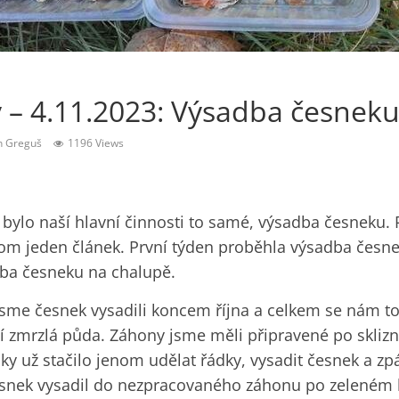
– 4.11.2023: Výsadba česnek
n Greguš
1196 Views
 bylo naší hlavní činnosti to samé, výsadba česneku. 
om jeden článek. První týden proběhla výsadba česn
dba česneku na chalupě.
jsme česnek vysadili koncem října a celkem se nám to 
zí zmrzlá půda. Záhony jsme měli připravené po skliz
cky už stačilo jenom udělat řádky, vysadit česnek a zp
esnek vysadil do nezpracovaného záhonu po zeleném 