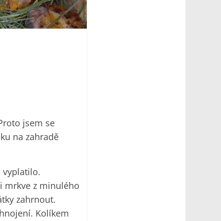
u
Proto jsem se
eku na zahradě
vyplatilo.
ni mrkve z minulého
átky zahrnout.
hnojení. Kolíkem