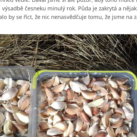
i výsadbě česneku minulý rok. Půda je zakrytá a nějak
alo by se říct, že nic nenasvědčuje tomu, že jsme na 