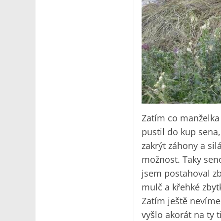
Zatím co manželka 
pustil do kup sena
zakrýt záhony a sil
možnost. Taky seno
jsem postahoval zb
mulč a křehké zbyt
Zatím ještě nevíme
vyšlo akorát na ty 