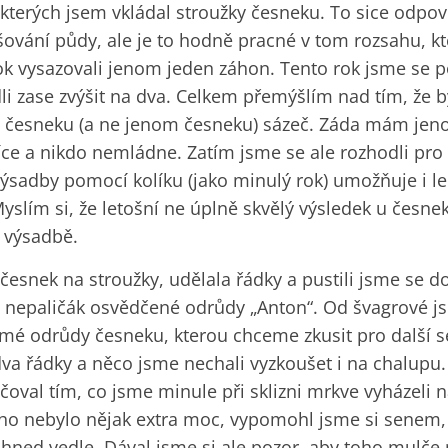
o kterých jsem vkládal stroužky česneku. To sice od
ování půdy, ale je to hodně pracné v tom rozsahu, k
ok vysazovali jenom jeden záhon. Tento rok jsme se 
i zase zvýšit na dva. Celkem přemýšlím nad tím, že
u česneku (a ne jenom česneku) sázeč. Záda mám jen
ce a nikdo nemládne. Zatím jsme se ale rozhodli pro
výsadby pomocí kolíku (jako minulý rok) umožňuje i le
yslím si, že letošní ne úplně skvělý výsledek u česne
 výsadbě.
česnek na stroužky, udělala řádky a pustili jsme se 
nepaličák osvědčené odrůdy „Anton“. Od švagrové jsm
mé odrůdy česneku, kterou chceme zkusit pro další s
dva řádky a něco jsme nechali vyzkoušet i na chalupu
oval tím, co jsme minule při sklizni mrkve vyházeli n
ho nebylo nějak extra moc, vypomohl jsme si senem,
ned vedle. Dával jsme si ale pozor, aby toho mulče