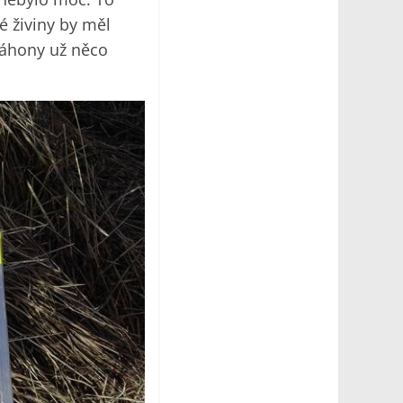
é živiny by měl
záhony už něco