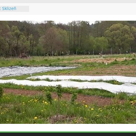
6: Údržba
alupě
6: Výsadba
6: Údržba
a výsadba
 Poslední
: Sklizeň