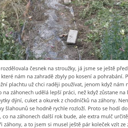
rozdělovala česnek na stroužky, já jsme se ještě př
, které nám na zahradě zbyly po kosení a pohrabání. 
ážní plachtu už chci raději používat, jenom když nám 
 na záhonech udělá lepší práci, než když zůstane na 
ytky dýní, cuket a okurek z chodníčků na záhony. Není
ky šlahounů se hodně rychle rozloží. Proto se hodí d
, co na záhonech další rok bude, ale extra mulč určit
tři záhony, a to jsem si musel ještě pár koleček vzít 