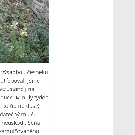
ed výsadbou česneku
Potřebovali jsme
nezůstane jiná
louce. Minulý týden
 to úplně tlustý
odatečný mulč.
ě neuškodí. Sena
ze zamulčovaného