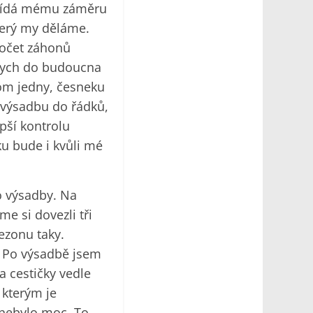
povídá mému záměru
terý my děláme.
počet záhonů
 bych do budoucna
om jedny, česneku
 výsadbu do řádků,
pší kontrolu
ku bude i kvůli mé
do výsadby. Na
e si dovezli tři
ezonu taky.
. Po výsadbě jsem
a cestičky vedle
 kterým je
 nebylo moc. To