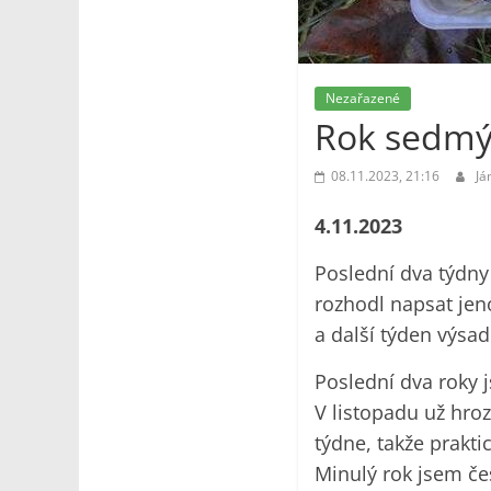
Nezařazené
Rok sedmý 
08.11.2023, 21:16
Já
4.11.2023
Poslední dva týdny
rozhodl napsat jen
a další týden výsa
Poslední dva roky 
V listopadu už hro
týdne, takže prakti
Minulý rok jsem č