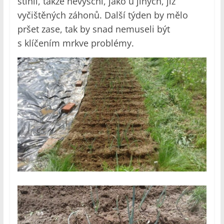
stínil, takže nevyschl, jako u jiných, již
vyčištěných záhonů. Další týden by mělo
pršet zase, tak by snad nemuseli být
s klíčením mrkve problémy.