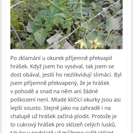
Po zklamání u okurek příjemně překvapil
hrášek. Když jsem ho vyséval, tak jsem se
dost obával, jestli ho nezlikvidují slimáci. Byl
jsem příjemně překvapený, že je hrášek
v pohodě a snad na něm ani žádné
poškození není. Mladé klíčící okurky jsou asi
lepší sousto. Stejně jako na zahradě i na
chalupě už hrášek začíná plodit. Protože je
to cukrový hrášek pro sklizeň celých lusků,
tak ho v podstatě už můžeme začít sklízet.