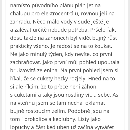
namísto původního plánu plán jet na
chalupu pro elektrocentrálu, rovnou jeli na
zahradu. Něco málo vody v sudě ještě je
a zalévat určitě nebude potřeba. Pršelo fakt
dost, takže na záhonech byl vidět bujný růst
prakticky všeho. Je radost se na to koukat.
Ne jako minulý týden, kdy nevíte, co první
zachraňovat. Jako první můj pohled upoutala
brukvovitá zelenina. Na první pohled jsem si
říkal, že se cukety hezky rozjely. Hned na to
si ale říkám, že to přece není záhon
s cuketami a taky jsou rostliny víc u sebe. Asi
na vteřinu jsem se tam nechal oklamat
bujně rostoucím zelím. Podobně jsou na
tom i brokolice a kedlubny. Listy jako
lopuchy a část kedluben už začíná vytvářet