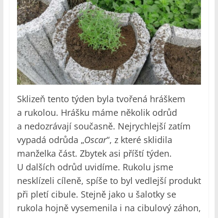
Sklizeň tento týden byla tvořená hráškem
a rukolou. Hrášku máme několik odrůd
a nedozrávají současně. Nejrychlejší zatím
vypadá odrůda „
Oscar
“, z které sklidila
manželka část. Zbytek asi příští týden.
U dalších odrůd uvidíme. Rukolu jsme
nesklízeli cíleně, spíše to byl vedlejší produkt
při pletí cibule. Stejně jako u šalotky se
rukola hojně vysemenila i na cibulový záhon,