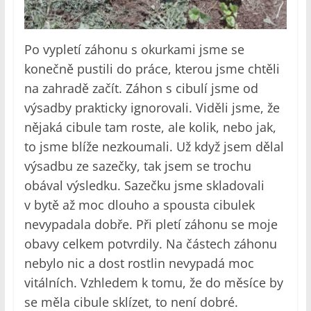
Po vypletí záhonu s okurkami jsme se
konečně pustili do práce, kterou jsme chtěli
na zahradě začít. Záhon s cibulí jsme od
výsadby prakticky ignorovali. Viděli jsme, že
nějaká cibule tam roste, ale kolik, nebo jak,
to jsme blíže nezkoumali. Už když jsem dělal
výsadbu ze sazečky, tak jsem se trochu
obával výsledku. Sazečku jsme skladovali
v bytě až moc dlouho a spousta cibulek
nevypadala dobře. Při pletí záhonu se moje
obavy celkem potvrdily. Na částech záhonu
nebylo nic a dost rostlin nevypadá moc
vitálních. Vzhledem k tomu, že do měsíce by
se měla cibule sklízet, to není dobré.