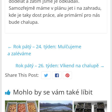
dodělat a zatím jsme je odkládali.
Samozřejmě máme v plánu jet i na zahradu,
kde je taky dost práce, ale primární pro nás
bude chalupa.
←
Rok pátý – 24. týden: Mulčujeme
a zaléváme
Rok pátý – 26. týden: Víkend na chalupě
→
Share This Post:
Mohlo by se vám také líbit