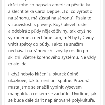
držet toho co napsala americká pěstitelka
a šlechtitelka Carol Deppe, „To, co vyrostlo
na záhonu, má zůstal na záhonu“. Psala to
v souvislosti s plevely. Když plevel roste
a odebírá z půdy nějaké živiny, tak když ho
vytrhneme a necháme tam, měl by ty živiny
vrátit zpátky do půdy. Takto se snažím
nechávat na záhonech i zbytky rostlin po
sklizni, včetně kořenového systému. Ne vždy
to ale jde.
I když nebylo klíčení u okurek úplně
ukázkové, tak to není ani špatné. Prázdná
místa jsme se snažili vyplnit výsevem
mangoldu a celkem se zadařilo. Uvidíme, jak
se bude dále dařit neplánované polykultuře.