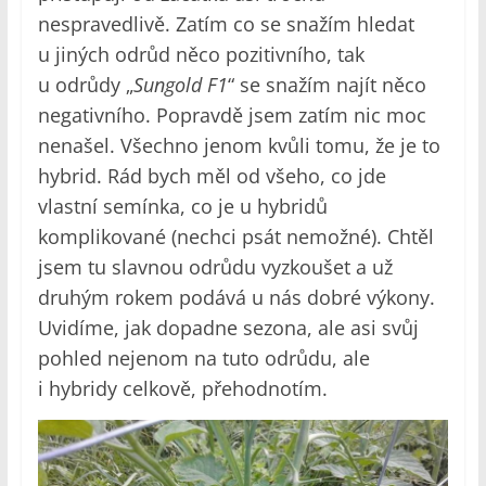
nespravedlivě. Zatím co se snažím hledat
u jiných odrůd něco pozitivního, tak
u odrůdy „
Sungold F1
“ se snažím najít něco
negativního. Popravdě jsem zatím nic moc
nenašel. Všechno jenom kvůli tomu, že je to
hybrid. Rád bych měl od všeho, co jde
vlastní semínka, co je u hybridů
komplikované (nechci psát nemožné). Chtěl
jsem tu slavnou odrůdu vyzkoušet a už
druhým rokem podává u nás dobré výkony.
Uvidíme, jak dopadne sezona, ale asi svůj
pohled nejenom na tuto odrůdu, ale
i hybridy celkově, přehodnotím.