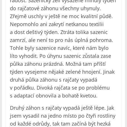
radost. Sazeničky zelí vysazené minulý týden
do rajčatové záhonu všechny uhynuly.
Zřejmě uschly v ještě ne moc kvalitní půdě.
Nepomohlo ani zakrytí netkanou textilii
a dost deštivý týden. Ztráta tolika sazenic
zamrzí, ale není to pro nás úplná pohroma.
Tohle byly sazenice navíc, které nám bylo
líto vyhodit. Po úhynu sazenic zůstala zase
půlka záhonu prázdná. Možná tam příští
týden vysejeme nějaké zelené hnojení. Jinak
druhá půlka záhonu s rajčaty vypadá
v pořádku. Divoká rajčata se po problému
s adaptací obnovila a bohatě kvetou.
Druhý záhon s rajčaty vypadá ještě lépe. Jak
jsem vysadil na jedno místo po čtyři rostliny
od každé odrůdy, tak tam začíná být hezká