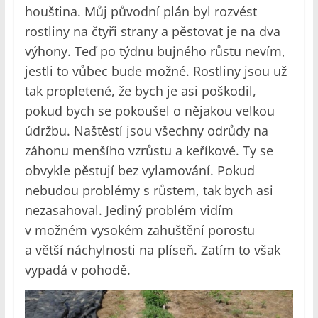
houština. Můj původní plán byl rozvést
rostliny na čtyři strany a pěstovat je na dva
výhony. Teď po týdnu bujného růstu nevím,
jestli to vůbec bude možné. Rostliny jsou už
tak propletené, že bych je asi poškodil,
pokud bych se pokoušel o nějakou velkou
údržbu. Naštěstí jsou všechny odrůdy na
záhonu menšího vzrůstu a keříkové. Ty se
obvykle pěstují bez vylamování. Pokud
nebudou problémy s růstem, tak bych asi
nezasahoval. Jediný problém vidím
v možném vysokém zahuštění porostu
a větší náchylnosti na plíseň. Zatím to však
vypadá v pohodě.