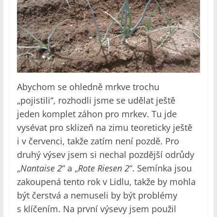
Abychom se ohledně mrkve trochu
„pojistili“, rozhodli jsme se udělat ještě
jeden komplet záhon pro mrkev. Tu jde
vysévat pro sklizeň na zimu teoreticky ještě
i v červenci, takže zatím není pozdě. Pro
druhý výsev jsem si nechal pozdější odrůdy
„
Nantaise 2
“ a „
Rote Riesen 2
“. Semínka jsou
zakoupená tento rok v Lidlu, takže by mohla
být čerstvá a nemuseli by být problémy
s klíčením. Na první výsevy jsem použil