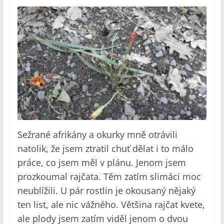
Sežrané afrikány a okurky mně otrávili
natolik, že jsem ztratil chuť dělat i to málo
práce, co jsem měl v plánu. Jenom jsem
prozkoumal rajčata. Těm zatím slimáci moc
neublížili. U pár rostlin je okousaný nějaký
ten list, ale nic vážného. Většina rajčat kvete,
ale plody jsem zatím viděl jenom o dvou