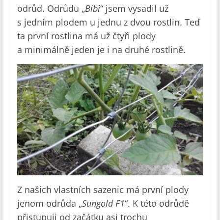
odrůd. Odrůdu „
Bibi
“ jsem vysadil už
s jedním plodem u jednu z dvou rostlin. Teď
ta první rostlina má už čtyři plody
a minimálně jeden je i na druhé rostlině.
Z našich vlastních sazenic má první plody
jenom odrůda „
Sungold F1
“. K této odrůdě
přistupuji od začátku asi trochu