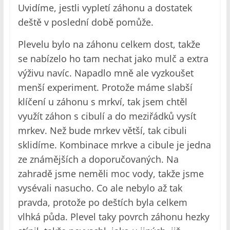
Uvidíme, jestli vypletí záhonu a dostatek
deště v poslední době pomůže.
Plevelu bylo na záhonu celkem dost, takže
se nabízelo ho tam nechat jako mulč a extra
výživu navíc. Napadlo mně ale vyzkoušet
menší experiment. Protože máme slabší
klíčení u záhonu s mrkví, tak jsem chtěl
využít záhon s cibulí a do meziřádků vysít
mrkev. Než bude mrkev větší, tak cibuli
sklidíme. Kombinace mrkve a cibule je jedna
ze známějších a doporučovaných. Na
zahradě jsme neměli moc vody, takže jsme
vysévali nasucho. Co ale nebylo až tak
pravda, protože po deštích byla celkem
vlhká půda. Plevel taky povrch záhonu hezky