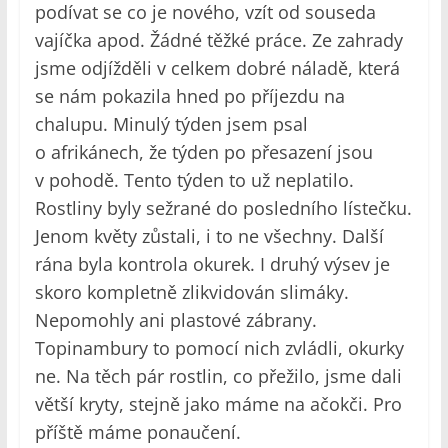
podívat se co je nového, vzít od souseda
vajíčka apod. Žádné těžké práce. Ze zahrady
jsme odjížděli v celkem dobré náladě, která
se nám pokazila hned po příjezdu na
chalupu. Minulý týden jsem psal
o afrikánech, že týden po přesazení jsou
v pohodě. Tento týden to už neplatilo.
Rostliny byly sežrané do posledního lístečku.
Jenom květy zůstali, i to ne všechny. Další
rána byla kontrola okurek. I druhý výsev je
skoro kompletně zlikvidován slimáky.
Nepomohly ani plastové zábrany.
Topinambury to pomocí nich zvládli, okurky
ne. Na těch pár rostlin, co přežilo, jsme dali
větší kryty, stejně jako máme na ačokči. Pro
příště máme ponaučení.