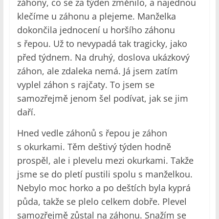
záhony, co se za týden změnilo, a najednou
klečíme u záhonu a plejeme. Manželka
dokončila jednocení u horšího záhonu
s řepou. Už to nevypadá tak tragicky, jako
před týdnem. Na druhý, doslova ukázkový
záhon, ale zdaleka nemá. Já jsem zatím
vyplel záhon s rajčaty. To jsem se
samozřejmě jenom šel podívat, jak se jim
daří.
Hned vedle záhonů s řepou je záhon
s okurkami. Těm deštivý týden hodně
prospěl, ale i plevelu mezi okurkami. Takže
jsme se do pletí pustili spolu s manželkou.
Nebylo moc horko a po deštích byla kyprá
půda, takže se plelo celkem dobře. Plevel
samozřejmě zůstal na záhonu. Snažím se