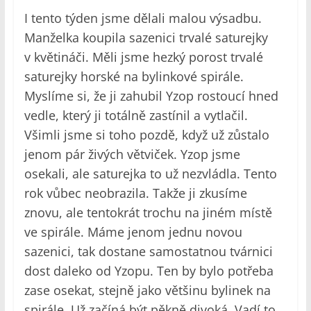
I tento týden jsme dělali malou výsadbu.
Manželka koupila sazenici trvalé saturejky
v květináči. Měli jsme hezký porost trvalé
saturejky horské na bylinkové spirále.
Myslíme si, že ji zahubil Yzop rostoucí hned
vedle, který ji totálně zastínil a vytlačil.
Všimli jsme si toho pozdě, když už zůstalo
jenom pár živých větviček. Yzop jsme
osekali, ale saturejka to už nezvládla. Tento
rok vůbec neobrazila. Takže ji zkusíme
znovu, ale tentokrát trochu na jiném místě
ve spirále. Máme jenom jednu novou
sazenici, tak dostane samostatnou tvárnici
dost daleko od Yzopu. Ten by bylo potřeba
zase osekat, stejně jako většinu bylinek na
spirále. Už začíná být pěkně divoká. Vadí to