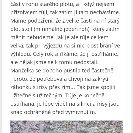
část v rohu starého plotu, a i když nejsem
příznivcem tújí, tak zatím ji tam necháváme.
Máme podezření, že z velké části na ní starý
plot stojí (minimálně jeden roh), který zatím
měnit nebudeme. Jak je ale túje celkem
velká, tak při výjezdu na silnici dost brání ve
výhledu. Celý rok si říkáme, že ji ostříháme,
ale nějak jsme se k tomu nedostali.
Manželka se do toho pustila teď částečně
i proto, že potřebovala chvojí na zakrytí
záhonku s irisy přes zimu. Tak jsme spojili
užitečné s užitečným. Túje je konečně
ostříhaná, je lépe vidět na silnici a irisy jsou
snad ochráněné před vymrznutím.