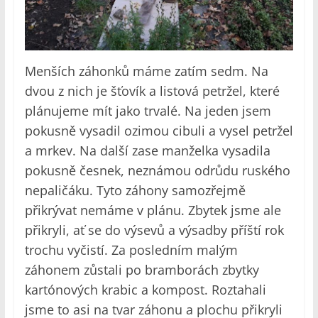
Menších záhonků máme zatím sedm. Na
dvou z nich je šťovík a listová petržel, které
plánujeme mít jako trvalé. Na jeden jsem
pokusně vysadil ozimou cibuli a vysel petržel
a mrkev. Na další zase manželka vysadila
pokusně česnek, neznámou odrůdu ruského
nepaličáku. Tyto záhony samozřejmě
přikrývat nemáme v plánu. Zbytek jsme ale
přikryli, ať se do výsevů a výsadby příští rok
trochu vyčistí. Za posledním malým
záhonem zůstali po bramborách zbytky
kartónových krabic a kompost. Roztahali
jsme to asi na tvar záhonu a plochu přikryli