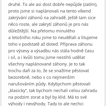
druhé. To ale asi dost dobře nepůjde (zatím),
proto jsme si naplánovali na tento víkend
zakrývání záhonů na zahradě. Ještě tam sice
něco roste, ale zakrytí záhonů je pro nás
důležitější. Na přelomu minulého
a letošního roku jsme to neudělali a litujeme
toho v podstatě až doteď. Příprava záhonu
pro výsevy a výsadbu nás stála hodně času
i sil, a i kvůli tomu jsme nestihli udělat
všechny naplánované záhony. Je to tak
trochu daň za to, že se snažíme pěstovat
bezorebně, nebo s co nejmenším
narušováním půdy. Kdybychom pěstovali
„klasicky“, tak bychom nechali celou zahradu
na podzim zorat a byl by klid. Má to své
výhody i nevýhody. Tady to ale nechci