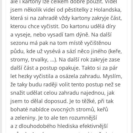
ale i kartony lze celkem dobře použít. Viděl
jsem několik videí od pěstitelky z Holandska,
která si na zahradě vždy kartony zakryje část,
kterou chce vyčistit. Do kartonu udělá díry
a vyseje, nebo vysadí tam dýně. Na další
sezonu má pak na tom místě vyčištěnou
půdu, kde už vysévá a sází něco jiného (keře,
stromy, trvalky, …). Na další rok zakryje zase
další část a postup opakuje. Takto si za pár
let hezky vyčistila a osázela zahradu. Myslím,
že taky budu raději volit tento postup než se
snažit udělat celou zahradu najednou, jak
jsem to dělal doposud. Je to těžké, při tak
bohaté nabídce ovocných stromů, keřů
a zeleniny. Je to ale ten rozumnější
a z dlouhodobého hlediska efektivnější