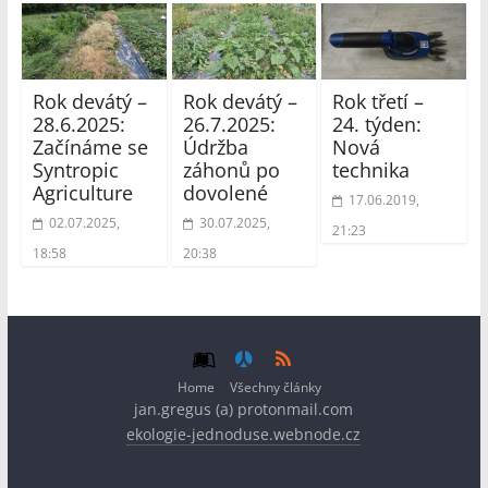
Rok devátý –
Rok devátý –
Rok třetí –
28.6.2025:
26.7.2025:
24. týden:
Začínáme se
Údržba
Nová
Syntropic
záhonů po
technika
Agriculture
dovolené
17.06.2019,
02.07.2025,
30.07.2025,
21:23
18:58
20:38
Home
Všechny články
jan.gregus (a) protonmail.com
ekologie-jednoduse.webnode.cz