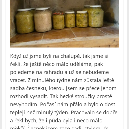
Když už jsme byli na chalupě, tak jsme si
řekli, že ještě něco málo uděláme, pak
pojedeme na zahradu a už se nebudeme
vracet. Z minulého týdne nám zůstala ještě
sadba česneku, kterou jsem se přece jenom
rozhodl vysadit. Tak hezké stroužky prostě
nevyhodím. Počasí nám přálo a bylo o dost
tepleji než minulý týden. Pracovalo se dobře
a řekl bych, že i půda byla i něco málo
měkčí. Česnek jsem zase sadil stylem, že