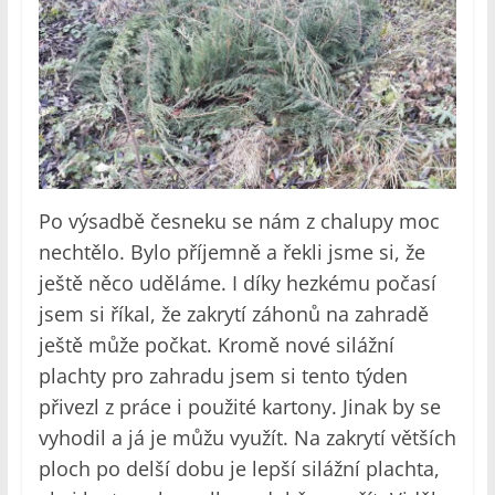
Po výsadbě česneku se nám z chalupy moc
nechtělo. Bylo příjemně a řekli jsme si, že
ještě něco uděláme. I díky hezkému počasí
jsem si říkal, že zakrytí záhonů na zahradě
ještě může počkat. Kromě nové silážní
plachty pro zahradu jsem si tento týden
přivezl z práce i použité kartony. Jinak by se
vyhodil a já je můžu využít. Na zakrytí větších
ploch po delší dobu je lepší silážní plachta,