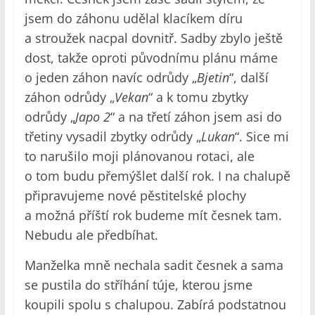
jsem do záhonu udělal klacíkem díru
a stroužek nacpal dovnitř. Sadby zbylo ještě
dost, takže oproti původnímu plánu máme
o jeden záhon navíc odrůdy „
Bjetin
“, další
záhon odrůdy „
Vekan
“ a k tomu zbytky
odrůdy „
Japo 2
“ a na třetí záhon jsem asi do
třetiny vysadil zbytky odrůdy „
Lukan
“. Sice mi
to narušilo moji plánovanou rotaci, ale
o tom budu přemýšlet další rok. I na chalupě
připravujeme nové pěstitelské plochy
a možná příští rok budeme mít česnek tam.
Nebudu ale předbíhat.
Manželka mně nechala sadit česnek a sama
se pustila do stříhání túje, kterou jsme
koupili spolu s chalupou. Zabírá podstatnou