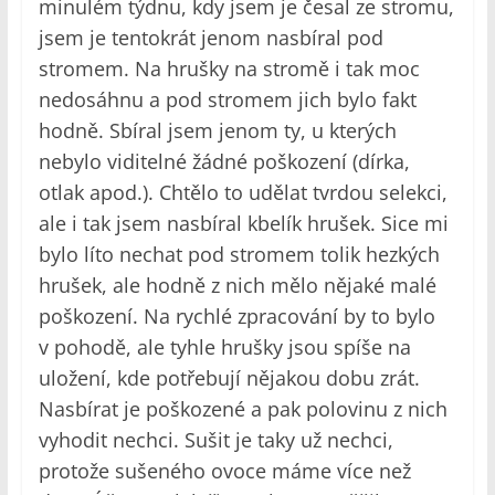
minulém týdnu, kdy jsem je česal ze stromu,
jsem je tentokrát jenom nasbíral pod
stromem. Na hrušky na stromě i tak moc
nedosáhnu a pod stromem jich bylo fakt
hodně. Sbíral jsem jenom ty, u kterých
nebylo viditelné žádné poškození (dírka,
otlak apod.). Chtělo to udělat tvrdou selekci,
ale i tak jsem nasbíral kbelík hrušek. Sice mi
bylo líto nechat pod stromem tolik hezkých
hrušek, ale hodně z nich mělo nějaké malé
poškození. Na rychlé zpracování by to bylo
v pohodě, ale tyhle hrušky jsou spíše na
uložení, kde potřebují nějakou dobu zrát.
Nasbírat je poškozené a pak polovinu z nich
vyhodit nechci. Sušit je taky už nechci,
protože sušeného ovoce máme více než