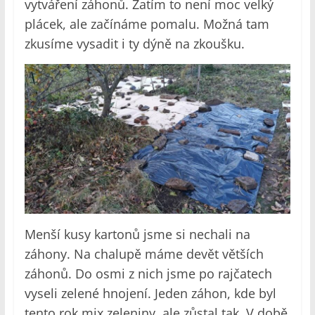
vytváření záhonů. Zatím to není moc velký
plácek, ale začínáme pomalu. Možná tam
zkusíme vysadit i ty dýně na zkoušku.
Menší kusy kartonů jsme si nechali na
záhony. Na chalupě máme devět větších
záhonů. Do osmi z nich jsme po rajčatech
vyseli zelené hnojení. Jeden záhon, kde byl
tento rok mix zeleniny, ale zůstal tak. V době