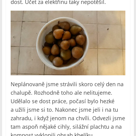
dost. Účet za elektřinu taky nepotěšil.
Neplánovaně jsme strávili skoro celý den na
chalupě. Rozhodně toho ale nelitujeme.
Udělalo se dost práce, počasí bylo hezké
a užili jsme si to. Nakonec jsme jeli i na tu
zahradu, i když jenom na chvíli. Odvezli jsme
tam aspoň nějaké cihly, silážní plachtu a na
kompost vyklopili obsah kbelíku