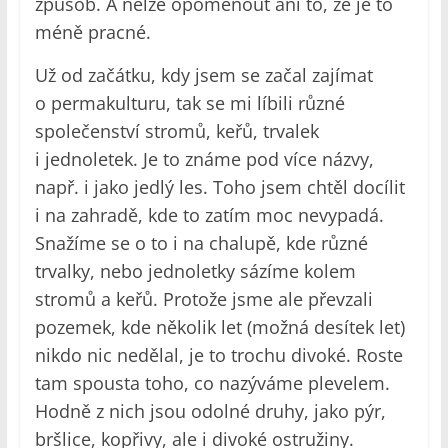
způsob. A nelze opomenout ani to, že je to
méně pracné.
Už od začátku, kdy jsem se začal zajímat
o permakulturu, tak se mi líbili různé
společenství stromů, keřů, trvalek
i jednoletek. Je to známe pod více názvy,
např. i jako jedlý les. Toho jsem chtěl docílit
i na zahradě, kde to zatím moc nevypadá.
Snažíme se o to i na chalupě, kde různé
trvalky, nebo jednoletky sázíme kolem
stromů a keřů. Protože jsme ale převzali
pozemek, kde několik let (možná desítek let)
nikdo nic nedělal, je to trochu divoké. Roste
tam spousta toho, co nazýváme plevelem.
Hodně z nich jsou odolné druhy, jako pýr,
bršlice, kopřivy, ale i divoké ostružiny.