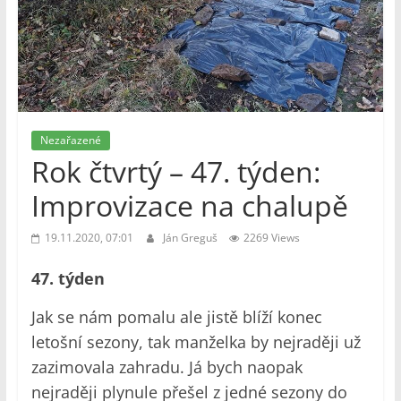
Nezařazené
Rok čtvrtý – 47. týden:
Improvizace na chalupě
19.11.2020, 07:01
Ján Greguš
2269 Views
47. týden
Jak se nám pomalu ale jistě blíží konec
letošní sezony, tak manželka by nejraději už
zazimovala zahradu. Já bych naopak
nejraději plynule přešel z jedné sezony do