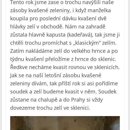
Tento rok jsme zase o trochu navýšili naše
zásoby kvašené zeleniny, i když manželka
koupila pro poslední dávku kvašení dvě
hlávky zelí v obchodě. Nám na zahradě
zůstala hlavně kapusta (kadeřavá), tak jsme ji
chtěli trochu promíchat s „klasickým“ zelím.
Zatím nakládáme zelí do velkého hrnce a po
týdnu kvašení přeložíme z hrnce do sklenic.
Ředkve necháme kvasit rovnou ve sklenicích.
Jak se na naší letošní zásobu kvašené
zeleniny dívám, tak příští rok si asi pořídíme
soudek a zelí budeme kvasit v něm. Soudek
zůstane na chalupě a do Prahy si vždy
dovezeme trochu zelí ve sklenici.