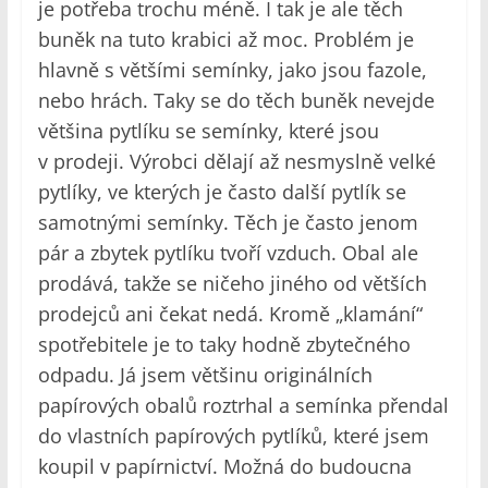
je potřeba trochu méně. I tak je ale těch
buněk na tuto krabici až moc. Problém je
hlavně s většími semínky, jako jsou fazole,
nebo hrách. Taky se do těch buněk nevejde
většina pytlíku se semínky, které jsou
v prodeji. Výrobci dělají až nesmyslně velké
pytlíky, ve kterých je často další pytlík se
samotnými semínky. Těch je často jenom
pár a zbytek pytlíku tvoří vzduch. Obal ale
prodává, takže se ničeho jiného od větších
prodejců ani čekat nedá. Kromě „klamání“
spotřebitele je to taky hodně zbytečného
odpadu. Já jsem většinu originálních
papírových obalů roztrhal a semínka přendal
do vlastních papírových pytlíků, které jsem
koupil v papírnictví. Možná do budoucna