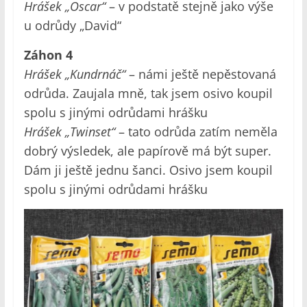
Hrášek „Oscar“
– v podstatě stejně jako výše
u odrůdy „David“
Záhon 4
Hrášek „Kundrnáč“
– námi ještě nepěstovaná
odrůda. Zaujala mně, tak jsem osivo koupil
spolu s jinými odrůdami hrášku
Hrášek „Twinset“
– tato odrůda zatím neměla
dobrý výsledek, ale papírově má být super.
Dám ji ještě jednu šanci. Osivo jsem koupil
spolu s jinými odrůdami hrášku