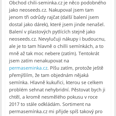
Obchod chili-seminka.cz je něco podobného
jako neoseeds.cz. Nakupoval jsem tam
jenom tři odrůdy rajčat (další balení jsem
dostal jako dárek), které jsem jinde nenašel.
Balení v plastových pytlících stejně jako
neoseeds.cz. Nevylučuji nákupy i budoucnu,
ale je to tam hlavně o chilli semínkách, a to
mně až tak moc nebere (zatím). Tentokrát
jsem zatím nenakupovat na
permaseminka.cz
. Píšu zatím, protože ještě
přemýšlím, že tam objednám nějaká
semínka. Hlavně kukuřici, kterou se celkem
problém sehnat nehybridní. Pěstovat bych ji
chtěl, a kromě nesmělého pokusu v roce
2017 to stále odkládám. Sortiment na
permasemínka.cz mi přijde spíš takový pro