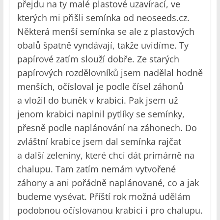
přejdu na ty malé plastové uzavírací, ve
kterých mi přišli semínka od neoseeds.cz.
Některá menší semínka se ale z plastových
obalů špatně vyndávají, takže uvidíme. Ty
papírové zatím slouží dobře. Ze starých
papírových rozdělovníků jsem nadělal hodně
menších, očísloval je podle čísel záhonů
a vložil do buněk v krabici. Pak jsem už
jenom krabici naplnil pytlíky se semínky,
přesně podle naplánování na záhonech. Do
zvláštní krabice jsem dal semínka rajčat
a další zeleniny, které chci dát primárně na
chalupu. Tam zatím nemám vytvořené
záhony a ani pořádně naplánované, co a jak
budeme vysévat. Příští rok možná udělám
podobnou očíslovanou krabici i pro chalupu.