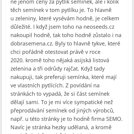
ne jenom ceny za pytlík semínek, ale i kolik
těch semínek v tom pytlíku je. To hlavně
u zeleniny, které vysévám hodně, je celkem
důležité. I když jsem toho na neoseeds.cz
nakoupil hodně, tak toho hodně zůstalo i na
dobrasemena.cz. Byly to hlavně tykve, které
chci pořádně otestovat právě v roce
2020. kromě toho nějaká asijská listová
zelenina a tři odrůdy rajčat. Když tady
nakupuji, tak preferuji semínka, které mají
ve vlastních pytlících. Z povídání na
stránkách to vypadá, že si část semínek
dělají sami. To je mi více sympatické než
přeprodávání semínek od jiných výrobců,
např. u této stránky je to hodně firma SEMO.
Navíc je stránka hezky udělaná, a kromě