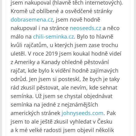
jsem nakupoval (hlavně těch internetových).
Kromě už oblíbené a osvědčené stránky
dobrasemena.cz
, jsem nově hodně
nakupoval i na stránce
neoseeds.cz
a něco
málo na
chili-seminka.cz
. Bylo to hlavně
kvůli rajčatům, u kterých jsem zase trochu
uletěl. V roce 2019 jsem koukal hodně videí
z Ameriky a Kanady ohledně pěstování
rajčat, kde bylo k vidění hodně zajímavých
odrůd. Jen jsem si posteskl, že bych je taky
rád zkusil pěstovat, ale nevím, kde sehnat
semínka. Už jsem se chystal objednávat
semínka na jedné z nejznámějších
amerických stránek
johnyseeds.com
. Pak
jsem to ale ještě zkusil vyhledat v Česku
a k mé velké radosti jsem objevil několik