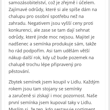
samozásobitelství, což je zřejmě i účelem.
Zajímavé odrůdy, které si ale spíše dám na
chalupu pro osobní spotřebu než na
zahradu. Negativem jsou vyšší ceny proti
konkurenci, ale zase se tam dají sehnat
odrůdy, které jinde moc nejsou. Majitel je
nadšenec a semínka produkuje sám, takže
ho rád podpořím. Asi tam udělám větší
nákup další rok, kdy už bude pozemek na
chalupě trochu lépe připravený pro
pěstování.
Zbytek semínek jsem koupil v Lidlu. Každým
rokem jsou tam stojany se semínky
a zaručeně si získají i moc pozornost. Naše
první semínka jsem kupoval taky v Lidlu.
Myslím si, že ten, kdo sestavuje sortiment