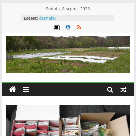
Skip
Sobota, 8 srpna, 2026
to
Latest:
Rok desátý – 13.6.2026: Údržba
content
záhonů a kosení na chalupě
Rok desátý – 30.5.2026: Výsadba
rajčat
Rok desátý – 23.5.2026: Údržba
záhonů, první kosení a výsadba
paprik
Zápisník
Rok desátý – 9.5.2026: Poslední
jarní výsevy
Rok desátý – 11.7.2026: Sklizeň
farmáře
česneku
Zkušenosti
farmáře
Jána
Greguše