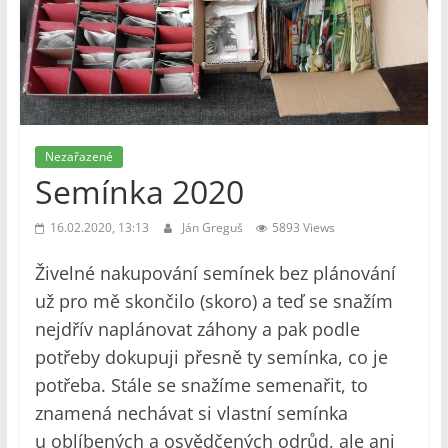
Nezařazené
Semínka 2020
16.02.2020, 13:13
Ján Greguš
5893 Views
Živelné nakupování semínek bez plánování
už pro mě skončilo (skoro) a teď se snažím
nejdřív naplánovat záhony a pak podle
potřeby dokupuji přesně ty semínka, co je
potřeba. Stále se snažíme semenařit, to
znamená nechávat si vlastní semínka
u oblíbených a osvědčených odrůd, ale ani