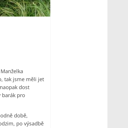
. Manželka
, tak jsme měli jet
 naopak dost
ý barák pro
 hodně době,
podzim, po výsadbě