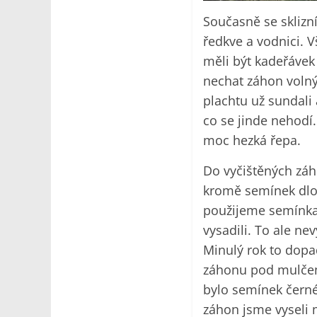
Současně se sklizní
ředkve a vodnici. 
měli být kadeřávek 
nechat záhon volný.
plachtu už sundali
co se jinde nehodí
moc hezká řepa.
Do vyčištěných záh
kromě semínek dlou
použijeme semínka 
vysadili. To ale ne
Minulý rok to dopad
záhonu pod mulčem.
bylo semínek černé
záhon jsme vyseli 