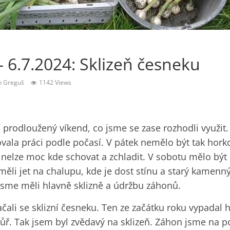
 6.7.2024: Sklizeň česneku
n Greguš
1142 Views
í prodloužený víkend, co jsme se zase rozhodli využit
vala práci podle počasí. V pátek nemělo být tak horko
 nelze moc kde schovat a zchladit. V sobotu mělo být
měli jet na chalupu, kde je dost stínu a starý kamenn
 jsme měli hlavně sklizně a údržbu záhonů.
čali se sklizní česneku. Ten ze začátku roku vypadal
hůř. Tak jsem byl zvědavý na sklizeň. Záhon jsme na 