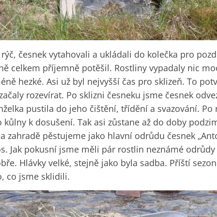
 rýč, česnek vytahovali a ukládali do kolečka pro pozd
ně celkem příjemně potěšil. Rostliny vypadaly nic moc
ně hezké. Asi už byl nejvyšší čas pro sklizeň. To potv
 začaly rozevírat. Po sklizni česneku jsme česnek odvez
želka pustila do jeho čištění, třídění a svazování. Po 
o kůlny k dosušení. Tak asi zůstane až do doby podzi
 zahradě pěstujeme jako hlavní odrůdu česnek „Anto
os. Jak pokusní jsme měli pár rostlin neznámé odrůdy
e. Hlávky velké, stejně jako byla sadba. Příští sezon
 co jsme sklidili.