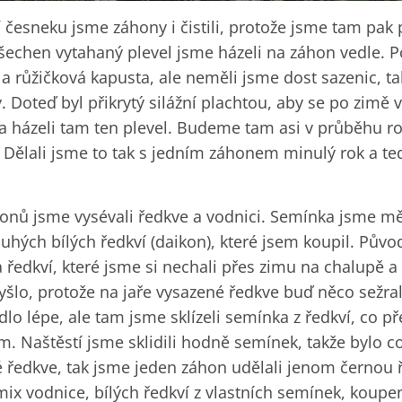
 česneku jsme záhony i čistili, protože jsme tam pak p
Všechen vytahaný plevel jsme házeli na záhon vedle. 
a růžičková kapusta, ale neměli jsme dost sazenic, ta
 Doteď byl přikrytý silážní plachtou, aby se po zimě v
 a házeli tam ten plevel. Budeme tam asi v průběhu r
. Dělali jsme to tak s jedním záhonem minulý rok a t
onů jsme vysévali ředkve a vodnici. Semínka jsme měl
hých bílých ředkví (daikon), které jsem koupil. Původ
ředkví, které jsme si nechali přes zimu na chalupě a 
vyšlo, protože na jaře vysazené ředkve buď něco sežra
lo lépe, ale tam jsme sklízeli semínka z ředkví, co p
 Naštěstí jsme sklidili hodně semínek, takže bylo co
 ředkve, tak jsme jeden záhon udělali jenom černou 
mix vodnice, bílých ředkví z vlastních semínek, koup