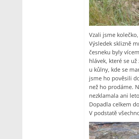
Vzali jsme kolečko,
Výsledek sklizně m
česneku byly vícemé
hlávek, které se už
u kůlny, kde se man
jsme ho pověsili d
než ho prodáme. Na
nezklamala ani let
Dopadla celkem dobř
V podstatě všechno,