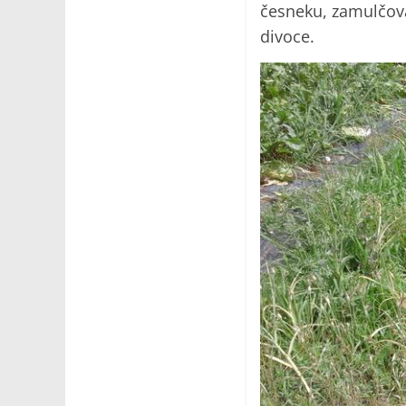
česneku, zamulčoval
divoce.