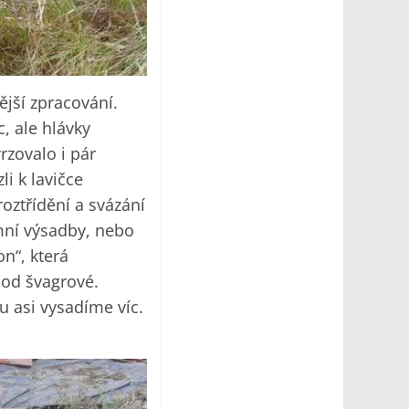
ější zpracování.
, ale hlávky
rzovalo i pár
li k lavičce
roztřídění a svázání
mní výsadby, nebo
n“, která
 od švagrové.
u asi vysadíme víc.