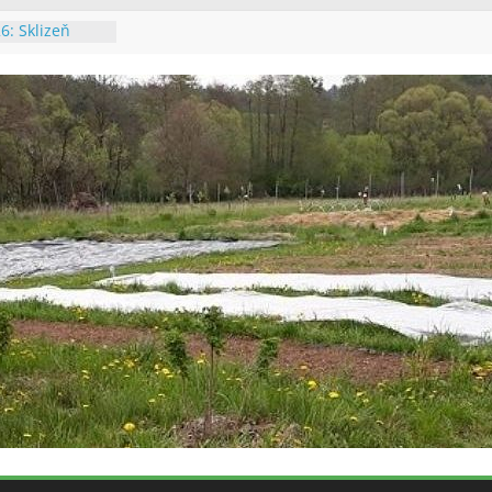
26: Údržba
chalupě
26: Výsadba
26: Údržba
 a výsadba
: Poslední
6: Sklizeň