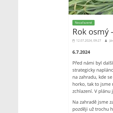
Nezařazené
Rok osmý –
12.07.2024, 09:27
Já
6.7.2024
Před námi byl dalš
strategicky napláno
na zahradu, kde se
horko, tak to jsme 
zchlazení. V plánu
Na zahradě jsme za
později už trochu 