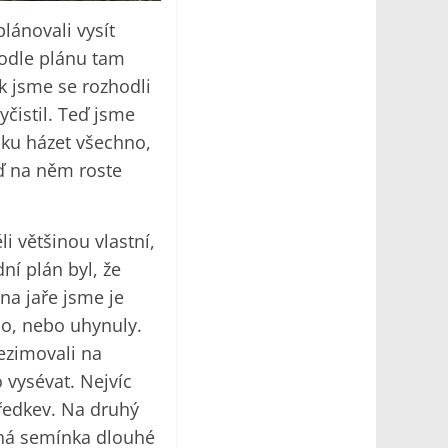
lánovali vysít
Podle plánu tam
k jsme se rozhodli
yčistil. Teď jsme
oku házet všechno,
eď na něm roste
i většinou vlastní,
ní plán byl, že
na jaře jsme je
lo, nebo uhynuly.
řezimovali na
 vysévat. Nejvíc
ředkev. Na druhý
ená semínka dlouhé