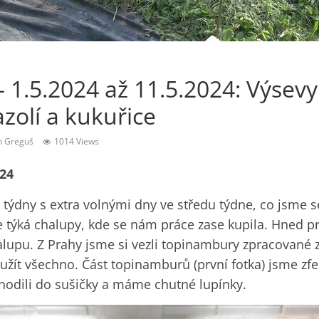
 1.5.2024 až 11.5.2024: Výsevy
azolí a kukuřice
n Greguš
1014 Views
024
týdny s extra volnými dny ve středu týdne, co jsme se
se týká chalupy, kde se nám práce zase kupila. Hned p
alupu. Z Prahy jsme si vezli topinambury zpracované z
užít všechno. Část topinamburů (první fotka) jsme zfe
 hodili do sušičky a máme chutné lupínky.