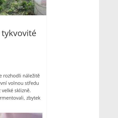
 tykvovité
 rozhodli náležitě
rvní volnou středu
 velké sklizně.
rmentovali, zbytek