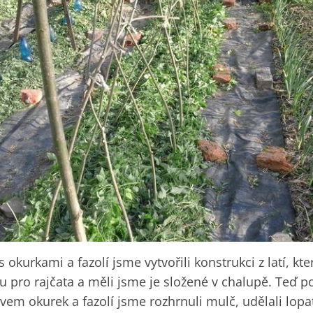
 okurkami a fazolí jsme vytvořili konstrukci z latí, kt
u pro rajčata a měli jsme je složené v chalupě. Teď po
vem okurek a fazolí jsme rozhrnuli mulč, udělali lopatk