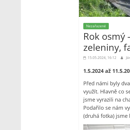
Nezařazené
Rok osmý –
zeleniny, f
15.05.2024, 16:12
Já
1.5.2024 až 11.5.2
Před námi byly dva 
využít. Hlavně co 
jsme vyrazili na ch
Podařilo se nám vy
(druhá fotka) jsme