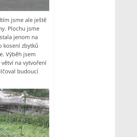
tím jsme ale ještě
ny. Plochu jsme
zůstala jenom na
o kosení zbytků
le. Výběh jsem
 větví na vytvoření
ulčoval budoucí