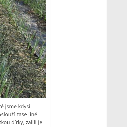
eré jsme kdysi
slouží zase jiné
ou dírky, zalili je