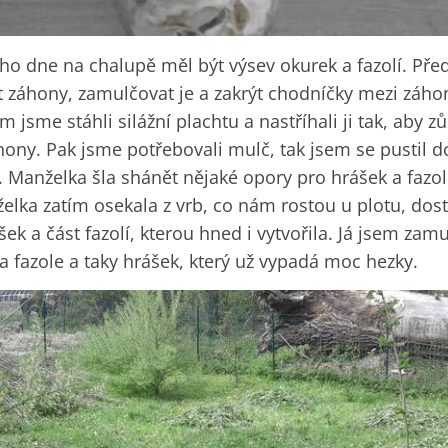
o dne na chalupě měl být výsev okurek a fazolí. Před
t záhony, zamulčovat je a zakrýt chodníčky mezi záho
m jsme stáhli silážní plachtu a nastříhali ji tak, aby 
hony. Pak jsme potřebovali mulč, tak jsem se pustil d
. Manželka šla shánět nějaké opory pro hrášek a fazo
elka zatím osekala z vrb, co nám rostou u plotu, dost
ek a část fazolí, kterou hned i vytvořila. Já jsem zam
a fazole a taky hrášek, který už vypadá moc hezky.