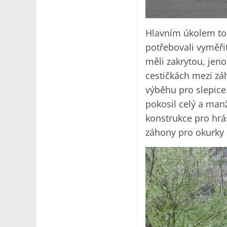
Hlavním úkolem toh
potřebovali vyměři
měli zakrytou, jeno
cestičkách mezi zá
výběhu pro slepice
pokosil celý a manž
konstrukce pro hráš
záhony pro okurky 