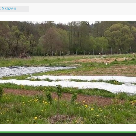
6: Údržba
alupě
6: Výsadba
6: Údržba
a výsadba
 Poslední
: Sklizeň