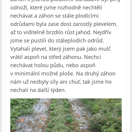
odnoží, které jsme rozhodně nechtěli
nechávat a záhon se stále plodícími
odrůdami byla zase dost zarostlý plevelem,
až to viditelně brzdilo růst jahod. Nejdřív
jsme se pustili do stáleplodích odrůd.
Vytahali plevel, který jsem pak jako mulč
vrátil aspoň na střed záhonu. Nechci
nechávat holou půdu, nebo aspoň
v minimální možné ploše. Na druhý záhon
nám už nezbyly síly ani chuť, tak jsme ho
nechali na další týden.