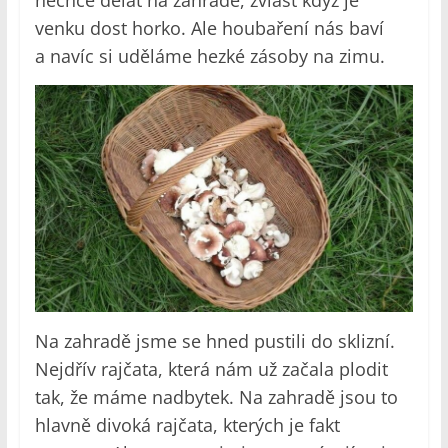
nechce dělat na zahradě, zvlášť když je
venku dost horko. Ale houbaření nás baví
a navíc si uděláme hezké zásoby na zimu.
Na zahradě jsme se hned pustili do sklizní.
Nejdřív rajčata, která nám už začala plodit
tak, že máme nadbytek. Na zahradě jsou to
hlavně divoká rajčata, kterých je fakt