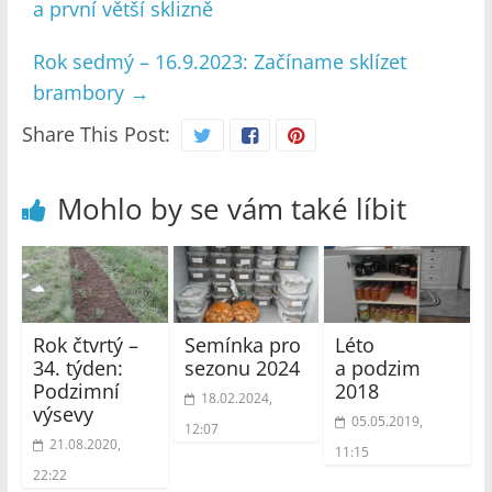
a první větší sklizně
Rok sedmý – 16.9.2023: Začíname sklízet
brambory
→
Share This Post:
Mohlo by se vám také líbit
Rok čtvrtý –
Semínka pro
Léto
34. týden:
sezonu 2024
a podzim
Podzimní
2018
18.02.2024,
výsevy
05.05.2019,
12:07
21.08.2020,
11:15
22:22