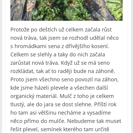
Protože po deštích už celkem začala růst
nová tráva, tak jsem se rozhodl udělal něco
s hromádkami sena z dřívějšího kosení.
Celkem se slehly a taky do nich začala
zarůstat nová tráva. Když už se má seno
rozkládat, tak ať to raději bude na záhoně.
Proto jsem všechno seno povozil na záhon,
kde jsme házeli plevele a všechen další
organický materiál. Mulč z toho je celkem
tlustý, ale do jara se dost slehne. Příští rok
ho tam asi většinu necháme a vysadíme
něco přímo do mulče. Nebudeme tak muset
řešit plevel, semínek kterého tam určitě