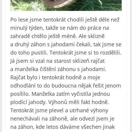
Po lese jsme tentokrát chodili ještě déle než
minulý týden, takže se nám do práce na
zahradě chtělo ještě méně. Ale sklizně
a druhý záhon s jahodami čekali, tak jsme se
do toho pustili. Tentokrát jsme si to rozdělili.
Já jsem si vzal na starost sklizeň rajčat
a manželka čištění záhonu s jahodami.
Rajčat bylo i tentokrát hodně a moje
odhodlání to do budoucna nějak řešit jenom
posílilo. Manželka zatím vyčistila jednou
plodící jahody. Výhonů měli fakt hodně.
Tentokrát jsme plevel a utrhané výhony
nenechávali na záhoně, ale odvezl jsem je
na záhon, kde letos dáváme všechen jinak