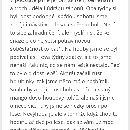
V podstatě jsme jenom sklízeli, semenařili
a trochu dělali údržbu záhonů. Oba týdny si
byli dost podobné. Každou sobotu jsme
zahájili návštěvou lesa a sběrem hub. Není
to sice zahradničení, ale myslím si, že ke
snaze o co největší potravinovou
soběstačnost to patří. Na houby jsme se byli
podívat asi i dva týdny zpátky, ale to jsme
nenašli fakt nic, co se nám ještě nestalo. Teď
to bylo o dost lepší. Akorát začali růst
holubinky, tak jsme něco málo nasbírali.
Snaha byla najít dost hub aspoň na slaný
mangoldovo-houbový koláč, ale našli jsme
o něco víc. Taky jsme se hezky prošli po
lese. Nevýhoda je ale v tom, že když chodíte
hodinu až dvě po lese, pak se vám už moc