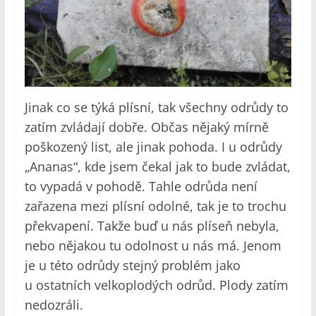
Jinak co se týká plísní, tak všechny odrůdy to
zatím zvládají dobře. Občas nějaký mírně
poškozený list, ale jinak pohoda. I u odrůdy
„Ananas“, kde jsem čekal jak to bude zvládat,
to vypadá v pohodě. Tahle odrůda není
zařazena mezi plísní odolné, tak je to trochu
překvapení. Takže buď u nás plíseň nebyla,
nebo nějakou tu odolnost u nás má. Jenom
je u této odrůdy stejný problém jako
u ostatních velkoplodých odrůd. Plody zatím
nedozráli.