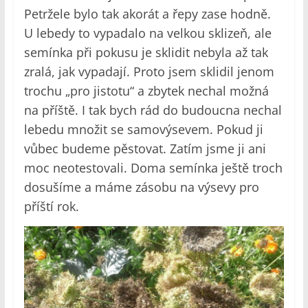
Petržele bylo tak akorát a řepy zase hodně.
U lebedy to vypadalo na velkou sklizeň, ale
semínka při pokusu je sklidit nebyla až tak
zralá, jak vypadají. Proto jsem sklidil jenom
trochu „pro jistotu“ a zbytek nechal možná
na příště. I tak bych rád do budoucna nechal
lebedu množit se samovýsevem. Pokud ji
vůbec budeme pěstovat. Zatím jsme ji ani
moc neotestovali. Doma semínka ještě troch
dosušíme a máme zásobu na výsevy pro
příští rok.