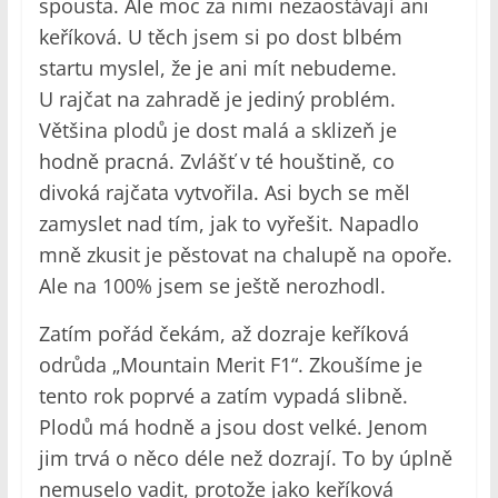
spousta. Ale moc za nimi nezaostávají ani
keříková. U těch jsem si po dost blbém
startu myslel, že je ani mít nebudeme.
U rajčat na zahradě je jediný problém.
Většina plodů je dost malá a sklizeň je
hodně pracná. Zvlášť v té houštině, co
divoká rajčata vytvořila. Asi bych se měl
zamyslet nad tím, jak to vyřešit. Napadlo
mně zkusit je pěstovat na chalupě na opoře.
Ale na 100% jsem se ještě nerozhodl.
Zatím pořád čekám, až dozraje keříková
odrůda „Mountain Merit F1“. Zkoušíme je
tento rok poprvé a zatím vypadá slibně.
Plodů má hodně a jsou dost velké. Jenom
jim trvá o něco déle než dozrají. To by úplně
nemuselo vadit, protože jako keříková