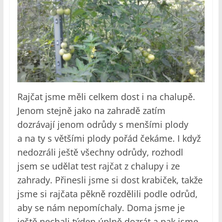
Rajčat jsme měli celkem dost i na chalupě.
Jenom stejně jako na zahradě zatím
dozrávají jenom odrůdy s menšími plody
a na ty s většími plody pořád čekáme. I když
nedozráli ještě všechny odrůdy, rozhodl
jsem se udělat test rajčat z chalupy i ze
zahrady. Přinesli jsme si dost krabiček, takže
jsme si rajčata pěkně rozdělili podle odrůd,
aby se nám nepomíchaly. Doma jsme je
ještě nechali týden úplně dozrát a pak jsme