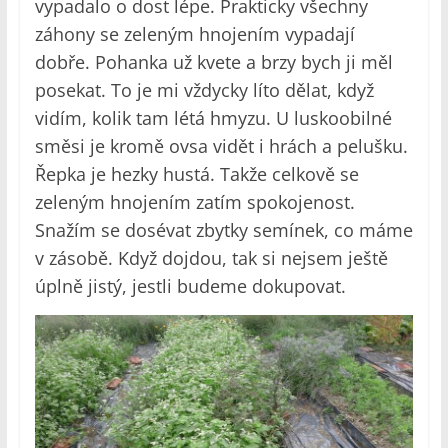
vypadalo o dost lépe. Prakticky všechny
záhony se zeleným hnojením vypadají
dobře. Pohanka už kvete a brzy bych ji měl
posekat. To je mi vždycky líto dělat, když
vidím, kolik tam létá hmyzu. U luskoobilné
směsi je kromě ovsa vidět i hrách a pelušku.
Řepka je hezky hustá. Takže celkově se
zeleným hnojením zatím spokojenost.
Snažím se dosévat zbytky semínek, co máme
v zásobě. Když dojdou, tak si nejsem ještě
úplně jistý, jestli budeme dokupovat.