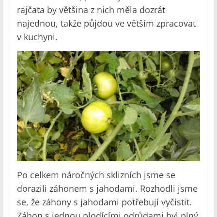
rajčata by většina z nich měla dozrát
najednou, takže půjdou ve větším zpracovat
v kuchyni.
Po celkem náročných sklizních jsme se
dorazili záhonem s jahodami. Rozhodli jsme
se, že záhony s jahodami potřebují vyčistit.
Záhon s jednou plodícími odrůdami byl plný