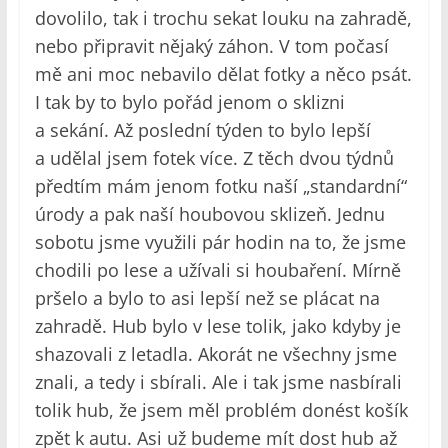
dovolilo, tak i trochu sekat louku na zahradě,
nebo připravit nějaký záhon. V tom počasí
mě ani moc nebavilo dělat fotky a něco psát.
I tak by to bylo pořád jenom o sklizni
a sekání. Až poslední týden to bylo lepší
a udělal jsem fotek více. Z těch dvou týdnů
předtím mám jenom fotku naší „standardní“
úrody a pak naší houbovou sklizeň. Jednu
sobotu jsme využili pár hodin na to, že jsme
chodili po lese a užívali si houbaření. Mírně
pršelo a bylo to asi lepší než se plácat na
zahradě. Hub bylo v lese tolik, jako kdyby je
shazovali z letadla. Akorát ne všechny jsme
znali, a tedy i sbírali. Ale i tak jsme nasbírali
tolik hub, že jsem měl problém donést košík
zpět k autu. Asi už budeme mít dost hub až