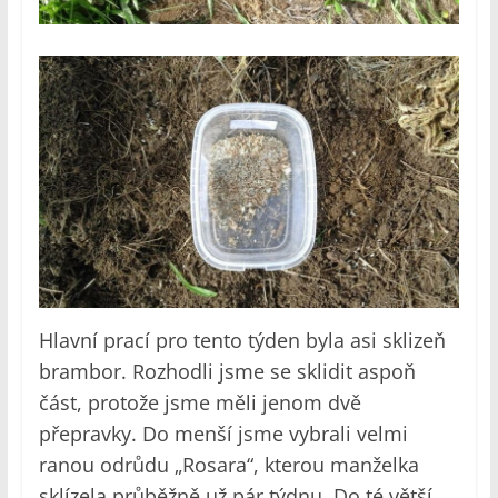
Hlavní prací pro tento týden byla asi sklizeň
brambor. Rozhodli jsme se sklidit aspoň
část, protože jsme měli jenom dvě
přepravky. Do menší jsme vybrali velmi
ranou odrůdu „Rosara“, kterou manželka
sklízela průběžně už pár týdnu. Do té větší