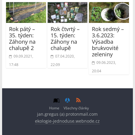
Rok pátý –
Rok čtvrtý –
Rok sedmý –
35. týden:
15. týden:
3.6.2023:
Záhony na
Záhony na
Výsadba
chalupě 2
chalupě
brukvovité
zeleniny
09.09.2021,
07.04.2020,
09.06.2023,
17:48
22:09
20:04
Home
Všechny články
jan.gregus (a) protonmail.com
ekologie-jednoduse.webnode.cz