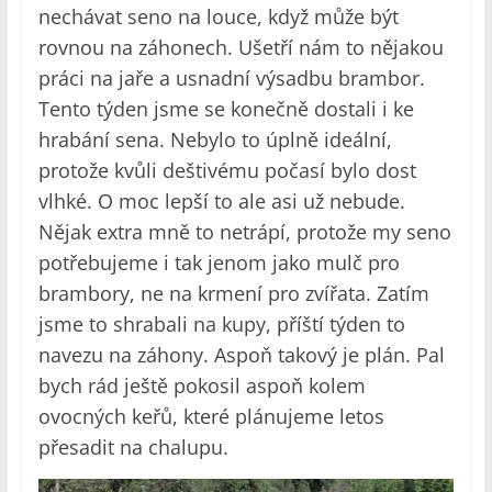
nechávat seno na louce, když může být
rovnou na záhonech. Ušetří nám to nějakou
práci na jaře a usnadní výsadbu brambor.
Tento týden jsme se konečně dostali i ke
hrabání sena. Nebylo to úplně ideální,
protože kvůli deštivému počasí bylo dost
vlhké. O moc lepší to ale asi už nebude.
Nějak extra mně to netrápí, protože my seno
potřebujeme i tak jenom jako mulč pro
brambory, ne na krmení pro zvířata. Zatím
jsme to shrabali na kupy, příští týden to
navezu na záhony. Aspoň takový je plán. Pal
bych rád ještě pokosil aspoň kolem
ovocných keřů, které plánujeme letos
přesadit na chalupu.