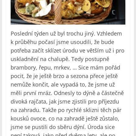
Poslední týden už byl trochu jiný. Vzhledem
k průběhu počasí jsme usoudili, že bude
potřeba začít sklízet úrodu ve větším už i pro
uskladnění na chalupě. Tedy postupně
brambory, řepu, mrkev, … Sice mám pořád
pocit, že je ještě brzo a sezona přece ještě
nemůže končit, ale vypadá to, že jsme už
měli první mráz. Odnesly to dýně a částečně
divoká rajčata, jak jsme zjistili pro příjezdu
na zahradu. Takže po rychlé sklizni těch pár
kousků ovoce, co na zahradě ještě zůstalo,
jsme se pustili do sběru dýní. Úroda sice
není taková, jako před dvěma lety, ale po