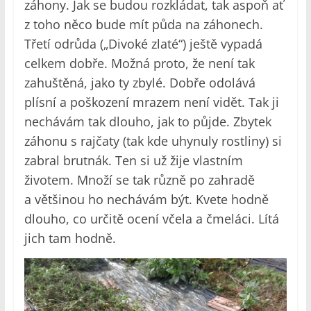
záhony. Jak se budou rozkládat, tak aspoň ať
z toho něco bude mít půda na záhonech.
Třetí odrůda („Divoké zlaté“) ještě vypadá
celkem dobře. Možná proto, že není tak
zahuštěná, jako ty zbylé. Dobře odolává
plísní a poškození mrazem není vidět. Tak ji
nechávám tak dlouho, jak to půjde. Zbytek
záhonu s rajčaty (tak kde uhynuly rostliny) si
zabral brutnák. Ten si už žije vlastním
životem. Množí se tak různě po zahradě
a většinou ho nechávám být. Kvete hodně
dlouho, co určitě ocení včela a čmeláci. Lítá
jich tam hodně.