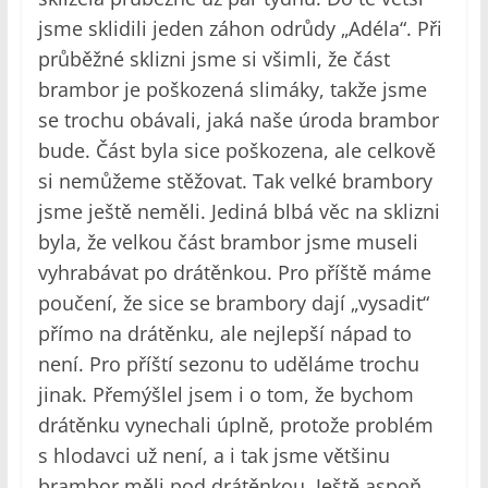
jsme sklidili jeden záhon odrůdy „Adéla“. Při
průběžné sklizni jsme si všimli, že část
brambor je poškozená slimáky, takže jsme
se trochu obávali, jaká naše úroda brambor
bude. Část byla sice poškozena, ale celkově
si nemůžeme stěžovat. Tak velké brambory
jsme ještě neměli. Jediná blbá věc na sklizni
byla, že velkou část brambor jsme museli
vyhrabávat po drátěnkou. Pro příště máme
poučení, že sice se brambory dají „vysadit“
přímo na drátěnku, ale nejlepší nápad to
není. Pro příští sezonu to uděláme trochu
jinak. Přemýšlel jsem i o tom, že bychom
drátěnku vynechali úplně, protože problém
s hlodavci už není, a i tak jsme většinu
brambor měli pod drátěnkou. Ještě aspoň