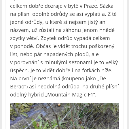
celkem dobře dozraje v bytě v Praze. Sázka
na plísni odolné odrůdy se asi vyplatila. Z té
jedné odrůdy, u které si nejsem jistý ani
názvem, už zůstali na záhonu jenom hnědé
zbytky větví. Zbytek odrůd vypadá celkem
v pohodě. Občas je vidět trochu poškozený
list, nebo pár napadených plodů, ale
v porovnání s minulými sezonami je to velký
úspěch. Je to vidět dobře i na fotkách níže.
Na první je neznámá (koupeno jako „De
Berao“) asi neodolná odrůda, na druhé plísní
odolný hybrid „Mountain Magic F1“.