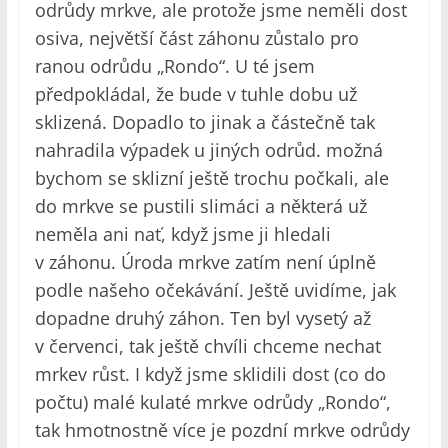
odrůdy mrkve, ale protože jsme neměli dost
osiva, největší část záhonu zůstalo pro
ranou odrůdu „Rondo“. U té jsem
předpokládal, že bude v tuhle dobu už
sklizená. Dopadlo to jinak a částečně tak
nahradila výpadek u jiných odrůd. možná
bychom se sklizní ještě trochu počkali, ale
do mrkve se pustili slimáci a některá už
neměla ani nať, když jsme ji hledali
v záhonu. Úroda mrkve zatím není úplně
podle našeho očekávání. Ještě uvidíme, jak
dopadne druhý záhon. Ten byl vysetý až
v červenci, tak ještě chvíli chceme nechat
mrkev růst. I když jsme sklidili dost (co do
počtu) malé kulaté mrkve odrůdy „Rondo“,
tak hmotnostně více je pozdní mrkve odrůdy