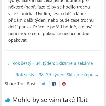
týdny. Sklizní nás čeká ještě hodně a pro
některé (např. fazole) by se hodilo trochu
více sluníčka. Uvidím, jestli další článek
přidám další týden, nebo bude zase trochu
delší pauza. Práce je pořád hodně, ale psát
není moc o čem, pokud se nechci hodně
opakovat.
←
Rok šestý – 34. týden: Sklízíme a sekáme
Rok šestý – 38.-39. týden: Sklízíme řepu
→
Share This Post:
Mohlo by se vám také líbit